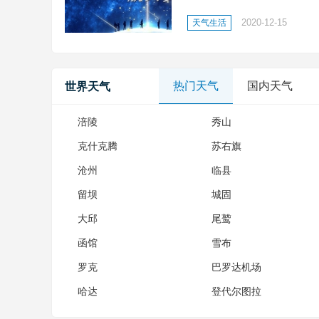
之志;缘定寰宇，铭空天之魂
2020-12-15
天气生活
凌云之志;缘定寰宇，铭空天之
热门天气
国内天气
世界天气
涪陵
秀山
克什克腾
苏右旗
沧州
临县
留坝
城固
大邱
尾鹫
函馆
雪布
罗克
巴罗达机场
哈达
登代尔图拉