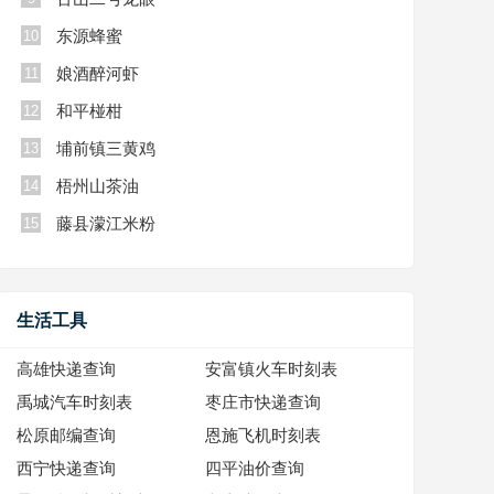
东源蜂蜜
10
娘酒醉河虾
11
和平椪柑
12
埔前镇三黄鸡
13
梧州山茶油
14
藤县濛江米粉
15
生活工具
高雄快递查询
安富镇火车时刻表
禹城汽车时刻表
枣庄市快递查询
松原邮编查询
恩施飞机时刻表
西宁快递查询
四平油价查询