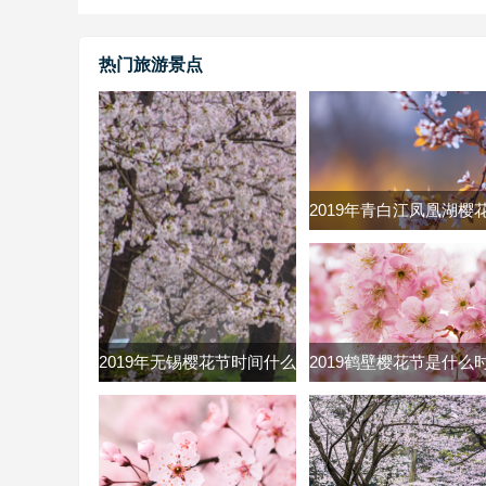
热门旅游景点
2019年青白江凤凰湖樱
什么时候 2019青白江
节时间及票价
2019年无锡樱花节时间什么
2019鹤壁樱花节是什么
时候 无锡鼋头渚樱花节
2019河南鹤壁市樱花节
2019时间门票