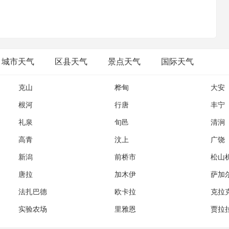
;我们如今的奋斗，只为你将来大气层外的一次回眸;梦启九州，壮
魂;高精尖，创国际一流;诚信爱，续世纪航天。
城市天气
区县天气
景点天气
国际天气
克山
桦甸
大安
根河
行唐
丰宁
礼泉
旬邑
清涧
高青
汶上
广饶
新潟
前桥市
松山
唐拉
加木伊
萨加
法扎巴德
欧卡拉
克拉
实验农场
里雅恩
贾拉