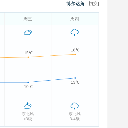
博尔达角
[切换]
周三
周四
18℃
15℃
13℃
10℃
东北风
东北风
<3级
3-4级