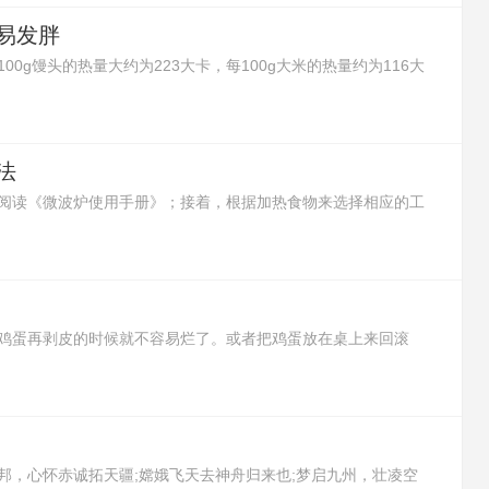
易发胖
0g馒头的热量大约为223大卡，每100g大米的热量约为116大
有更多的热量，所以馒头吃多了更容易发胖。
法
阅读《微波炉使用手册》；接着，根据加热食物来选择相应的工
将需要加热的食物放进可以加热的容器里，再放进微波炉里开始
以取出食物。
鸡蛋再剥皮的时候就不容易烂了。或者把鸡蛋放在桌上来回滚
了。还可以在鸡蛋没煮前，将鸡蛋的大头朝台面轻轻敲出一个浅
剥鸡蛋皮，鸡蛋就不会烂了。
邦，心怀赤诚拓天疆;嫦娥飞天去神舟归来也;梦启九州，壮凌空