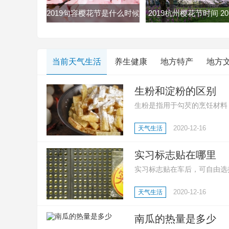
2019句容樱花节是什么时候
2019杭州樱花节时间 20
句容樱花节2019时间地点门
杭州双浦樱花节最全赏
票
略
当前天气生活
养生健康
地方特产
地方
生粉和淀粉的区别
生粉是指用于勾芡的烹饪材料
质;还有生粉是玉米淀粉、土
2020-12-16
天气生活
等多种淀粉;然后就是淀粉用
点心、凉糕、勾芡等。
实习标志贴在哪里
实习标志贴在车后，可自由选
志，好让其他车辆或行人预先
2020-12-16
天气生活
南瓜的热量是多少