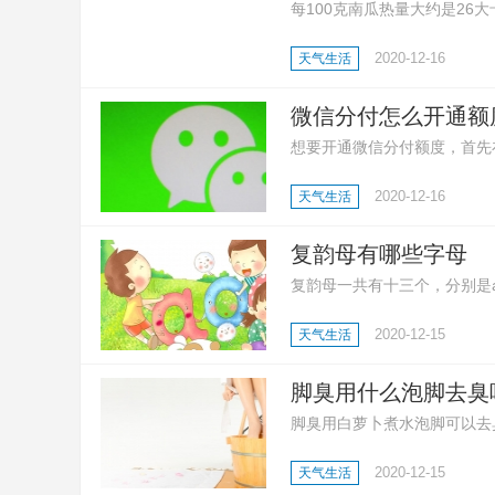
每100克南瓜热量大约是2
低很多。南瓜富含膳食纤维，
2020-12-16
天气生活
微信分付怎么开通额
想要开通微信分付额度，首先在
指示即可开通。
2020-12-16
天气生活
复韵母有哪些字母
复韵母一共有十三个，分别是ai 、e
复韵母是由两个或三个元音结
2020-12-15
天气生活
相加，而是一种新的固定的音
体。
脚臭用什么泡脚去臭
脚臭用白萝卜煮水泡脚可以去
臭还可以用茶水泡脚，先把茶
2020-12-15
天气生活
醋，连续泡脚数次，也能达到