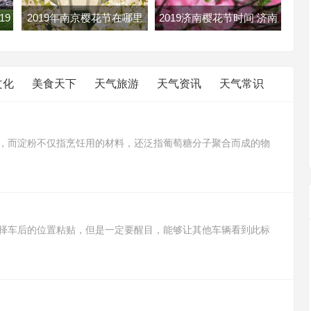
19
2019年南京樱花节在哪里
2019济南樱花节时间 济南
花攻
南京各大樱花节地址路线及
樱花节2019年几月几日开
门票
文化
美食天下
天气旅游
天气资讯
天气常识
，而淀粉不仅指烹饪用的材料，还泛指葡萄糖分子聚合而成的物
豆淀粉，而淀粉则含有菱角淀粉、绿豆淀粉、小麦淀粉、甘薯淀粉
途比生粉用途广，生粉适合用来勾芡，而淀粉可以用来制作蛋糕、
择车后的位置粘贴，但是一定要醒目，能够让其他车辆看到此标
采取避让措施，予以理解和关照，防止出现交通事故。