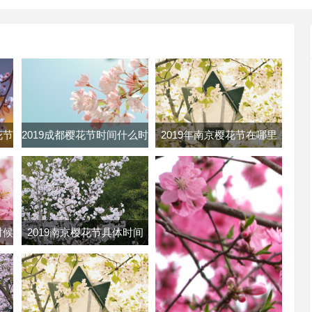
花节
2019成都樱花节时间什么时
2019年南京樱花节在哪里
樱花
候 成都樱花节时间地点门
南京各大樱花节地址路线及
票
门票
时候
2019南京樱花节具体时间
几号
2019南京鸡鸣寺樱花几月开