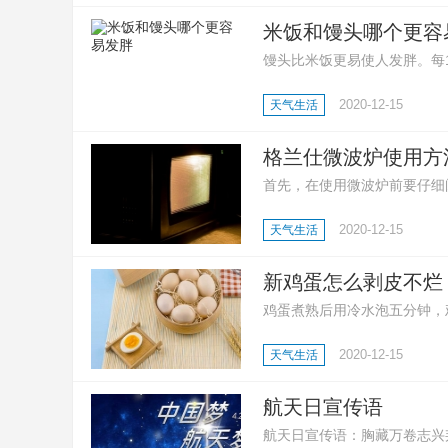
米饭和馒头哪个更容
馒头比米饭更易使人发胖。每10
卡。同等质量的馒头比馒头拥
2020-12-15
天气生活
格兰仕微波炉使用方
首先，在使用微波炉前要仔细
作模式以及烹饪时间；然后，
2020-12-15
天气生活
工作，在听到提示音之后就可
新鸡蛋怎么剥皮不烂
鸡蛋煮熟后用冷水泡五分钟，
动，鸡蛋就能干净利落的剥皮
2020-12-15
天气生活
浅的坑后在放进锅里煮，熟后
航天日宣传语
航天日宣传语：胸藏万卷志兴