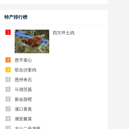
特产排行榜
1
四方坪土鸡
恩平菜心
2
双合沙姜鸡
3
恩州奇石
4
斗洞茨菰
5
新会甜橙
6
溪口香蕉
7
潮安酱菜
8
古山二号龙眼
9