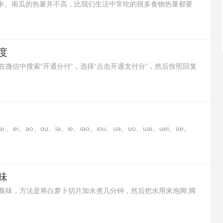
6大卡。南瓜的热量并不高，比我们生活中常吃的很多食物热量都要
让人有饱腹感，所以减肥的时候吃南瓜是非常好的。
度
微信中搜索“开通分付”，选择“点击开通支付分”，然后按照回复
i、ao、ou、ia、ie、iao、iou、ua、uo、uai、uei、üe。
合而成的韵母。这种复合元音并不是两个元音或三个元音的简单
组，在口、耳里与单元韵有同感，应把它们作为一个个语音整
味
臭味，方法是将白萝卜切片加水煮几分钟，然后把水用来泡脚;脚
包用开水浸泡10分钟后，再用茶水来泡脚;或者在泡脚水里加入白
去除脚臭味的效果。