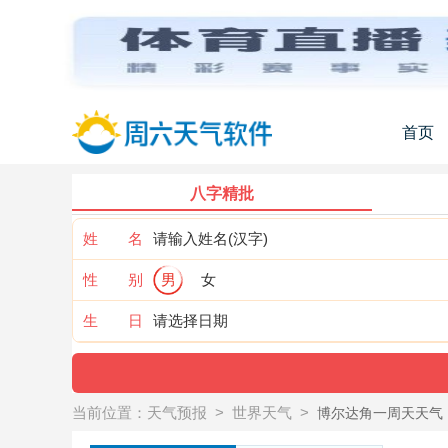
首页
八字精批
姓 名
性 别
男
女
生 日
当前位置：
天气预报
>
世界天气
>
博尔达角一周天天气