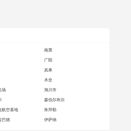
南票
广阳
岚皋
木垒
机场
旭川市
尔
森伯尔布尔
克航空基地
朱拜勒
拉巴德
伊萨纳