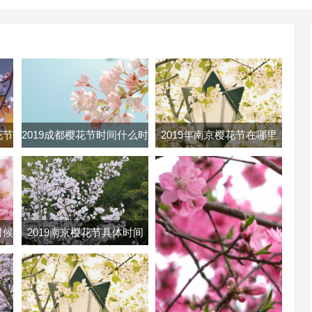
花节
2019成都樱花节时间什么时
2019年南京樱花节在哪里
樱花
候 成都樱花节时间地点门
南京各大樱花节地址路线及
票
门票
时候
2019南京樱花节具体时间
几号
2019南京鸡鸣寺樱花几月开