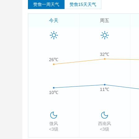
赞詹一周天气
赞詹15天天气
今天
周五
32℃
26℃
11℃
10℃
微风
西南风
<3级
<3级