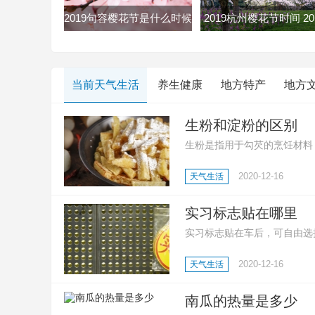
2019句容樱花节是什么时候
2019杭州樱花节时间 20
句容樱花节2019时间地点门
杭州双浦樱花节最全赏
票
略
当前天气生活
养生健康
地方特产
地方
生粉和淀粉的区别
生粉是指用于勾芡的烹饪材料
质;还有生粉是玉米淀粉、土
2020-12-16
天气生活
等多种淀粉;然后就是淀粉用
点心、凉糕、勾芡等。
实习标志贴在哪里
实习标志贴在车后，可自由选
志，好让其他车辆或行人预先
2020-12-16
天气生活
南瓜的热量是多少