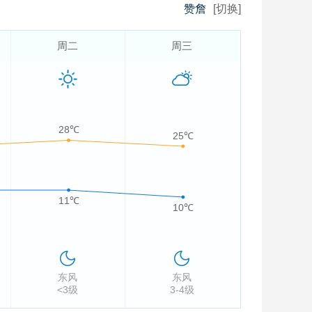
赞詹
[切换]
周二
周三
28℃
25℃
11℃
10℃
东风
东风
<3级
3-4级