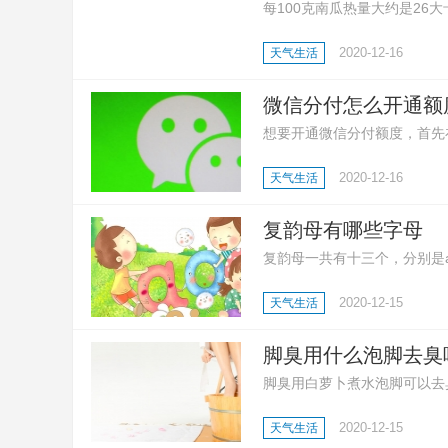
每100克南瓜热量大约是2
低很多。南瓜富含膳食纤维，
2020-12-16
天气生活
微信分付怎么开通额
想要开通微信分付额度，首先在
指示即可开通。
2020-12-16
天气生活
复韵母有哪些字母
复韵母一共有十三个，分别是ai 、e
复韵母是由两个或三个元音结
2020-12-15
天气生活
相加，而是一种新的固定的音
体。
脚臭用什么泡脚去臭
脚臭用白萝卜煮水泡脚可以去
臭还可以用茶水泡脚，先把茶
2020-12-15
天气生活
醋，连续泡脚数次，也能达到