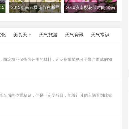
19
2019年南京樱花节在哪里
2019济南樱花节时间 济南
花攻
南京各大樱花节地址路线及
樱花节2019年几月几日开
门票
文化
美食天下
天气旅游
天气资讯
天气常识
，而淀粉不仅指烹饪用的材料，还泛指葡萄糖分子聚合而成的物
豆淀粉，而淀粉则含有菱角淀粉、绿豆淀粉、小麦淀粉、甘薯淀粉
途比生粉用途广，生粉适合用来勾芡，而淀粉可以用来制作蛋糕、
择车后的位置粘贴，但是一定要醒目，能够让其他车辆看到此标
采取避让措施，予以理解和关照，防止出现交通事故。