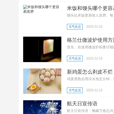
米饭和馒头哪个更容
馒头比米饭更易使人发胖。每10
卡。同等质量的馒头比馒头拥
2020-12-15
天气生活
格兰仕微波炉使用方
首先，在使用微波炉前要仔细
作模式以及烹饪时间；然后，
2020-12-15
天气生活
工作，在听到提示音之后就可
新鸡蛋怎么剥皮不烂
鸡蛋煮熟后用冷水泡五分钟，
动，鸡蛋就能干净利落的剥皮
2020-12-15
天气生活
浅的坑后在放进锅里煮，熟后
航天日宣传语
航天日宣传语：胸藏万卷志兴