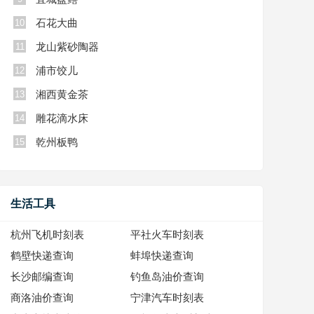
石花大曲
10
龙山紫砂陶器
11
浦市饺儿
12
湘西黄金茶
13
雕花滴水床
14
乾州板鸭
15
生活工具
杭州飞机时刻表
平社火车时刻表
鹤壁快递查询
蚌埠快递查询
长沙邮编查询
钓鱼岛油价查询
商洛油价查询
宁津汽车时刻表