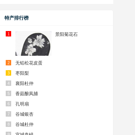
特产排行榜
1
景阳菊花石
无铅松花皮蛋
2
枣阳梨
3
襄阳杜仲
4
香菇酿凤脯
5
孔明扇
6
谷城银杏
7
谷城杜仲
8
宜城盘鳝
9