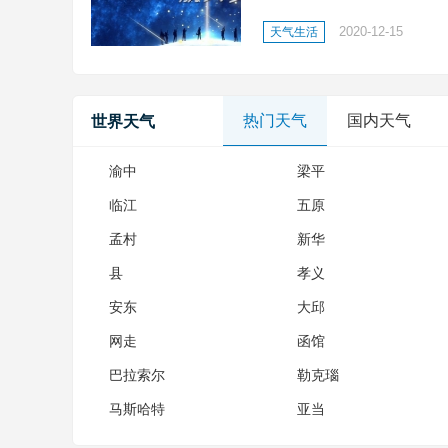
之志;缘定寰宇，铭空天之魂
2020-12-15
天气生活
凌云之志;缘定寰宇，铭空天之
热门天气
国内天气
世界天气
渝中
梁平
临江
五原
孟村
新华
县
孝义
安东
大邱
网走
函馆
巴拉索尔
勒克瑙
马斯哈特
亚当