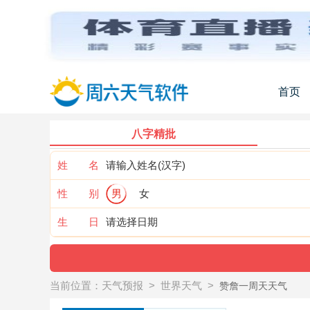
首页
八字精批
姓 名
性 别
男
女
生 日
当前位置：
天气预报
>
世界天气
>
赞詹一周天天气