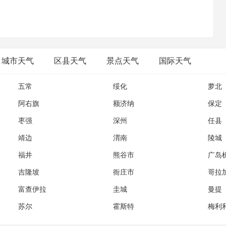
;我们如今的奋斗，只为你将来大气层外的一次回眸;梦启九州，壮
魂;高精尖，创国际一流;诚信爱，续世纪航天。
城市天气
区县天气
景点天气
国际天气
五常
绥化
萝北
阿右旗
额济纳
保定
枣强
深州
任县
靖边
渭南
陵城
福井
熊谷市
广岛
吉隆坡
衙庄市
哥拉
富查伊拉
圭城
曼提
苏尔
霍斯特
梅利