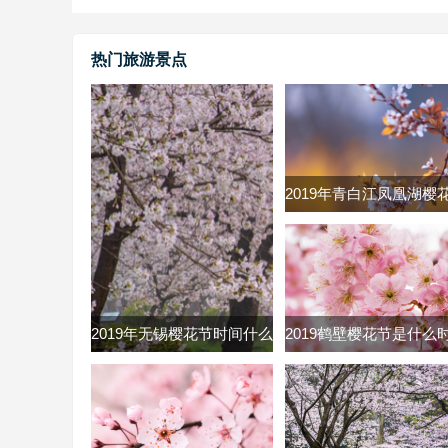
热门旅游景点
2019年青白江凤凰湖樱
什么时候 2019青白江
节时间及票价
2019年无锡樱花节时间什么
2019鹤壁樱花节是什么
时候 无锡鼋头渚樱花节
2019河南鹤壁市樱花节
2019时间门票