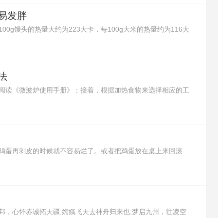
易发胖
0g馒头的热量大约为223大卡，每100g大米的热量约为116大
有更多的热量，所以馒头吃多了更容易发胖。
法
阅读《微波炉使用手册》；接着，根据加热食物来选择相应的工
将需要加热的食物放进可以加热的容器里，再放进微波炉里开始
以取出食物。
鸡蛋再剥皮的时候就不容易烂了。或者把鸡蛋放在桌上来回滚
了。还可以在鸡蛋没煮前，将鸡蛋的大头朝台面轻轻敲出一个浅
剥鸡蛋皮，鸡蛋就不会烂了。
邦，心怀赤诚拓天疆;嫦娥飞天去神舟归来也;梦启九州，壮凌空