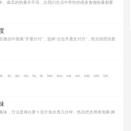
6大卡。南瓜的热量并不高，比我们生活中常吃的很多食物热量都要
让人有饱腹感，所以减肥的时候吃南瓜是非常好的。
度
微信中搜索“开通分付”，选择“点击开通支付分”，然后按照回复
i、ao、ou、ia、ie、iao、iou、ua、uo、uai、uei、üe。
合而成的韵母。这种复合元音并不是两个元音或三个元音的简单
组，在口、耳里与单元韵有同感，应把它们作为一个个语音整
味
臭味，方法是将白萝卜切片加水煮几分钟，然后把水用来泡脚;脚
包用开水浸泡10分钟后，再用茶水来泡脚;或者在泡脚水里加入白
去除脚臭味的效果。