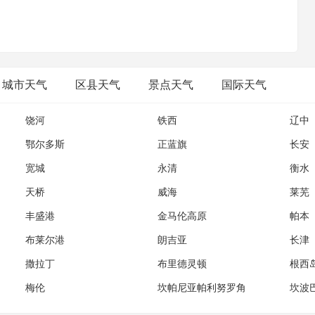
;我们如今的奋斗，只为你将来大气层外的一次回眸;梦启九州，壮
魂;高精尖，创国际一流;诚信爱，续世纪航天。
城市天气
区县天气
景点天气
国际天气
饶河
铁西
辽中
鄂尔多斯
正蓝旗
长安
宽城
永清
衡水
天桥
威海
莱芜
丰盛港
金马伦高原
帕本
布莱尔港
朗吉亚
长津
撒拉丁
布里德灵顿
根西
梅伦
坎帕尼亚帕利努罗角
坎波