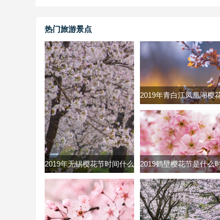
热门旅游景点
2019年青白江凤凰湖樱
什么时候 2019青白江
节时间及票价
2019年无锡樱花节时间什么
2019鹤壁樱花节是什么
时候 无锡鼋头渚樱花节
2019河南鹤壁市樱花节
2019时间门票