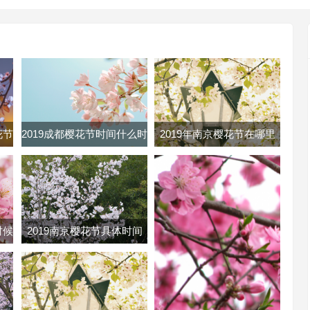
花节
2019成都樱花节时间什么时
2019年南京樱花节在哪里
樱花
候 成都樱花节时间地点门
南京各大樱花节地址路线及
票
门票
时候
2019南京樱花节具体时间
几号
2019南京鸡鸣寺樱花几月开