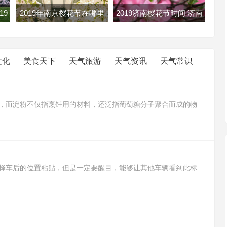
19
2019年南京樱花节在哪里
2019济南樱花节时间 济南
花攻
南京各大樱花节地址路线及
樱花节2019年几月几日开
门票
文化
美食天下
天气旅游
天气资讯
天气常识
，而淀粉不仅指烹饪用的材料，还泛指葡萄糖分子聚合而成的物
豆淀粉，而淀粉则含有菱角淀粉、绿豆淀粉、小麦淀粉、甘薯淀粉
途比生粉用途广，生粉适合用来勾芡，而淀粉可以用来制作蛋糕、
择车后的位置粘贴，但是一定要醒目，能够让其他车辆看到此标
采取避让措施，予以理解和关照，防止出现交通事故。