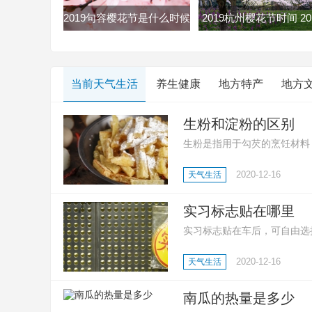
2019句容樱花节是什么时候
2019杭州樱花节时间 20
句容樱花节2019时间地点门
杭州双浦樱花节最全赏
票
略
当前天气生活
养生健康
地方特产
地方
生粉和淀粉的区别
生粉是指用于勾芡的烹饪材料
质;还有生粉是玉米淀粉、土
2020-12-16
天气生活
等多种淀粉;然后就是淀粉用
点心、凉糕、勾芡等。
实习标志贴在哪里
实习标志贴在车后，可自由选
志，好让其他车辆或行人预先
2020-12-16
天气生活
南瓜的热量是多少