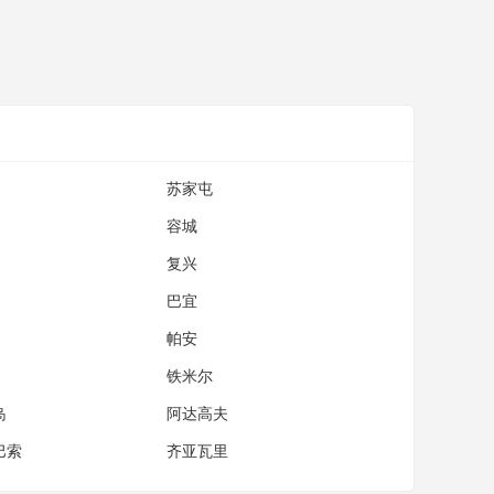
苏家屯
容城
复兴
巴宜
帕安
铁米尔
岛
阿达高夫
巴索
齐亚瓦里