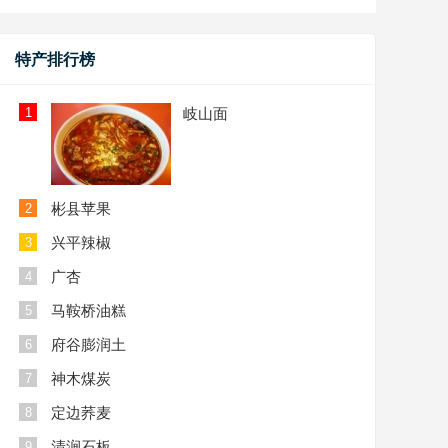
特产排行榜
1
岐山面
彬县苹果
2
兴平辣椒
3
广杏
4
马鞍桥油糕
5
府谷膨润土
6
神木煤炭
7
定边荞麦
8
清涧石板
9