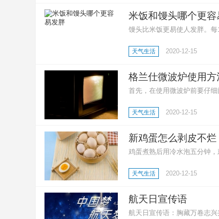
米饭和馒头哪个更容
馒头比米饭更易使人发胖。每10
卡。同等质量的馒头比馒头拥
2020-12-15
天气生活
格兰仕微波炉使用方
首先，在使用微波炉前要仔细
作模式以及烹饪时间；然后，
2020-12-15
天气生活
工作，在听到提示音之后就可
新鸡蛋怎么剥皮不烂
鸡蛋煮熟后用冷水泡五分钟，
动，鸡蛋就能干净利落的剥皮
2020-12-15
天气生活
浅的坑后在放进锅里煮，熟后
航天日宣传语
航天日宣传语：胸藏万卷志兴