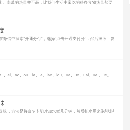
6大卡。南瓜的热量并不高，比我们生活中常吃的很多食物热量都要
让人有饱腹感，所以减肥的时候吃南瓜是非常好的。
度
微信中搜索“开通分付”，选择“点击开通支付分”，然后按照回复
i、ao、ou、ia、ie、iao、iou、ua、uo、uai、uei、üe。
合而成的韵母。这种复合元音并不是两个元音或三个元音的简单
组，在口、耳里与单元韵有同感，应把它们作为一个个语音整
味
臭味，方法是将白萝卜切片加水煮几分钟，然后把水用来泡脚;脚
包用开水浸泡10分钟后，再用茶水来泡脚;或者在泡脚水里加入白
去除脚臭味的效果。