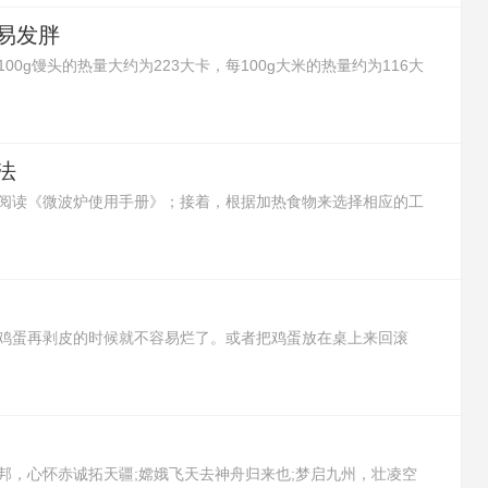
易发胖
0g馒头的热量大约为223大卡，每100g大米的热量约为116大
有更多的热量，所以馒头吃多了更容易发胖。
法
阅读《微波炉使用手册》；接着，根据加热食物来选择相应的工
将需要加热的食物放进可以加热的容器里，再放进微波炉里开始
以取出食物。
鸡蛋再剥皮的时候就不容易烂了。或者把鸡蛋放在桌上来回滚
了。还可以在鸡蛋没煮前，将鸡蛋的大头朝台面轻轻敲出一个浅
剥鸡蛋皮，鸡蛋就不会烂了。
邦，心怀赤诚拓天疆;嫦娥飞天去神舟归来也;梦启九州，壮凌空