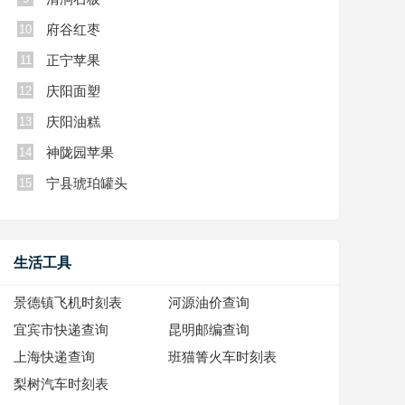
府谷红枣
10
正宁苹果
11
庆阳面塑
12
庆阳油糕
13
神陇园苹果
14
宁县琥珀罐头
15
生活工具
景德镇飞机时刻表
河源油价查询
宜宾市快递查询
昆明邮编查询
上海快递查询
班猫箐火车时刻表
梨树汽车时刻表