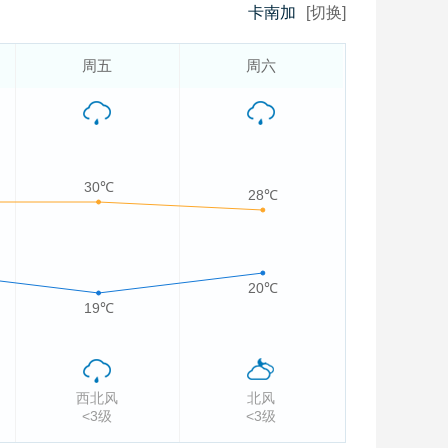
卡南加
[切换]
周五
周六
30℃
28℃
20℃
19℃
西北风
北风
<3级
<3级