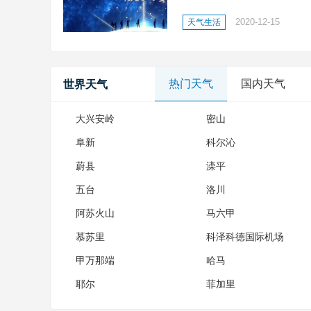
之志;缘定寰宇，铭空天之魂
2020-12-15
天气生活
凌云之志;缘定寰宇，铭空天之
热门天气
国内天气
世界天气
大兴安岭
密山
阜新
科尔沁
蔚县
滦平
五台
洛川
阿苏火山
马六甲
慕苏里
科泽科德国际机场
甲万那端
哈马
耶尔
菲加里