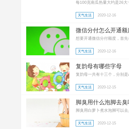
每100克南瓜热量大约是2
低很多。南瓜富含膳食纤维，
2020-12-16
天气生活
微信分付怎么开通额
想要开通微信分付额度，首先在
指示即可开通。
2020-12-16
天气生活
复韵母有哪些字母
复韵母一共有十三个，分别是ai 、e
复韵母是由两个或三个元音结
2020-12-15
天气生活
相加，而是一种新的固定的音
体。
脚臭用什么泡脚去臭
脚臭用白萝卜煮水泡脚可以去
臭还可以用茶水泡脚，先把茶
2020-12-15
天气生活
醋，连续泡脚数次，也能达到