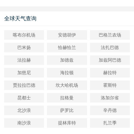
全球天气查询
喀布尔机场
安德胡伊
巴格兰农场
巴米扬
恰赫恰兰
法扎巴德
法拉赫
加德兹
加兹阿巴德
加慈尼
海拉顿
赫拉特
贾拉拉巴德
坎大哈机场
霍斯特
昆都士
拉格曼
洛加尔省
北沙浪
萨罗比
辛丹德
南沙浪
提林库特
扎兰季