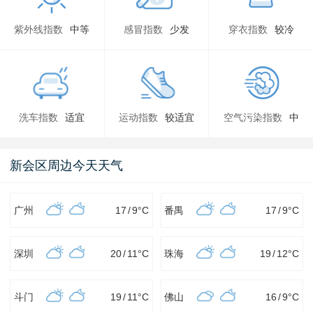
紫外线指数
中等
感冒指数
少发
穿衣指数
较冷
洗车指数
适宜
运动指数
较适宜
空气污染指数
中
新会区周边今天天气
广州
17
/
9
°C
番禺
17
/
9
°C
深圳
20
/
11
°C
珠海
19
/
12
°C
斗门
19
/
11
°C
佛山
16
/
9
°C