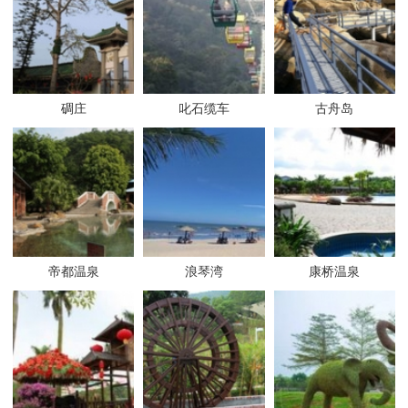
碉庄
叱石缆车
古舟岛
帝都温泉
浪琴湾
康桥温泉