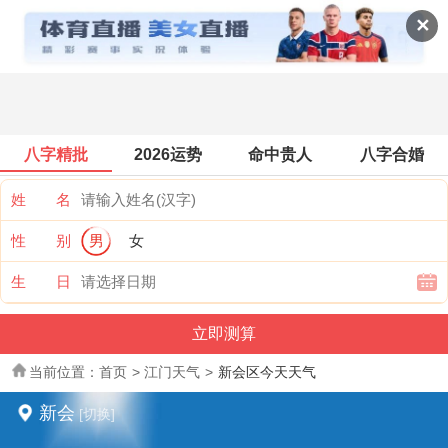
全国天气
✕
八字精批
2026运势
命中贵人
八字合婚
姓 名
性 别
男
女
生 日
当前位置：
首页
>
江门天气
>
新会区今天天气
新会
[切换]