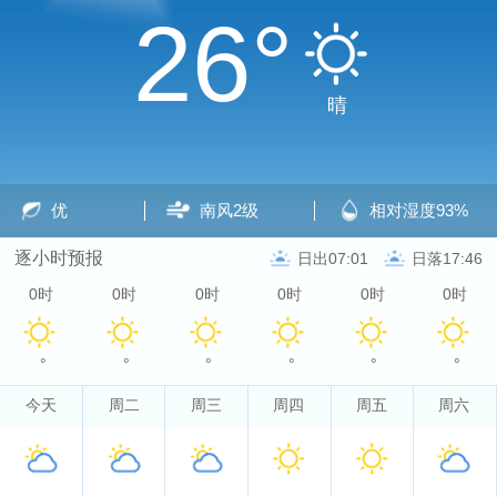
26°
晴
优
南风
2级
相对湿度
93%
逐小时预报
日出07:01
日落17:46
0时
0时
0时
0时
0时
0时
°
°
°
°
°
°
今天
周二
周三
周四
周五
周六