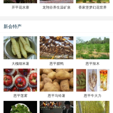
开平花水寨
龙翔谷养生温矿泉
香家堡梦幻花世界
新会特产
大槐细米薯
恩平腊鸭
恩平辣木
恩平莲雾
恩平马铃薯
恩平牛大力