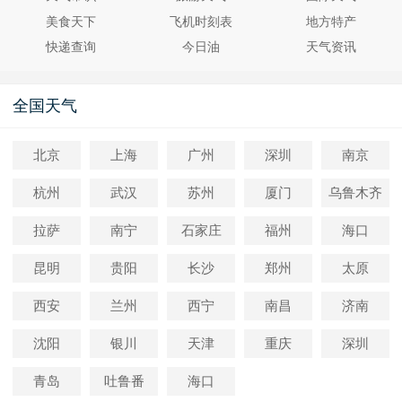
美食天下
飞机时刻表
地方特产
快递查询
今日油
天气资讯
全国天气
北京
上海
广州
深圳
南京
杭州
武汉
苏州
厦门
乌鲁木齐
拉萨
南宁
石家庄
福州
海口
昆明
贵阳
长沙
郑州
太原
西安
兰州
西宁
南昌
济南
沈阳
银川
天津
重庆
深圳
青岛
吐鲁番
海口