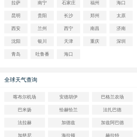
拉萨
南宁
石家庄
福州
海口
昆明
贵阳
长沙
郑州
太原
西安
兰州
西宁
南昌
济南
沈阳
银川
天津
重庆
深圳
青岛
吐鲁番
海口
全球天气查询
喀布尔机场
安德胡伊
巴格兰农场
巴米扬
恰赫恰兰
法扎巴德
法拉赫
加德兹
加兹阿巴德
加慈尼
海拉顿
赫拉特