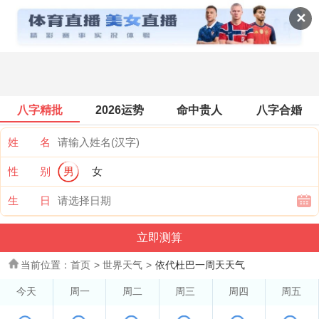
世界天气
✕
八字精批
2026运势
命中贵人
八字合婚
姓 名
性 别
男
女
生 日
当前位置：
首页
>
世界天气
>
依代杜巴一周天天气
今天
周一
周二
周三
周四
周五