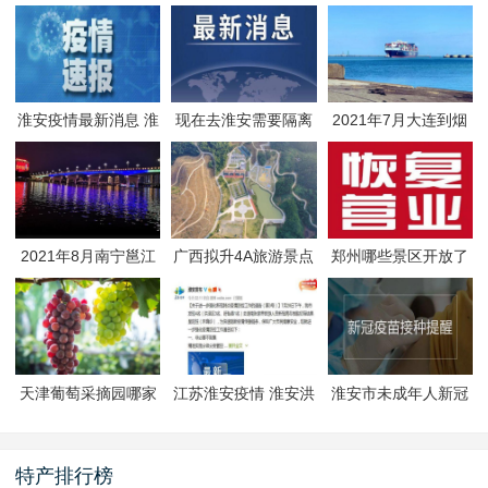
淮安疫情最新消息 淮
现在去淮安需要隔离
2021年7月大连到烟
安疫情防控政策
吗 淮安最新隔离政策
台航线因台风停航
2021年8月南宁邕江
广西拟升4A旅游景点
郑州哪些景区开放了
夜游活动
有哪些
郑州景区什么时候恢
复开放
天津葡萄采摘园哪家
江苏淮安疫情 淮安洪
淮安市未成年人新冠
好
泽区封闭管理
疫苗预约接种-生态文
旅区
特产排行榜