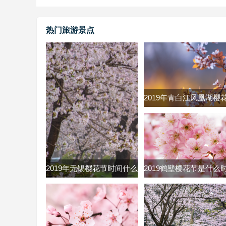
热门旅游景点
2019年青白江凤凰湖樱
什么时候 2019青白江
节时间及票价
2019年无锡樱花节时间什么
2019鹤壁樱花节是什么
时候 无锡鼋头渚樱花节
2019河南鹤壁市樱花节
2019时间门票