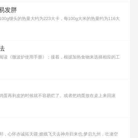
易发胖
0g馒头的热量大约为223大卡，每100g大米的热量约为116大
有更多的热量，所以馒头吃多了更容易发胖。
法
阅读《微波炉使用手册》；接着，根据加热食物来选择相应的工
将需要加热的食物放进可以加热的容器里，再放进微波炉里开始
以取出食物。
鸡蛋再剥皮的时候就不容易烂了。或者把鸡蛋放在桌上来回滚
了。还可以在鸡蛋没煮前，将鸡蛋的大头朝台面轻轻敲出一个浅
剥鸡蛋皮，鸡蛋就不会烂了。
邦，心怀赤诚拓天疆;嫦娥飞天去神舟归来也;梦启九州，壮凌空