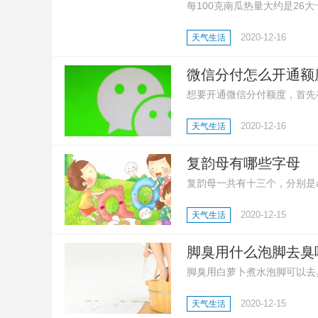
每100克南瓜热量大约是2
低很多。南瓜富含膳食纤维，
2020-12-16
天气生活
微信分付怎么开通额
想要开通微信分付额度，首先在
指示即可开通。
2020-12-16
天气生活
复韵母有哪些字母
复韵母一共有十三个，分别是ai 、e
复韵母是由两个或三个元音结
2020-12-15
天气生活
相加，而是一种新的固定的音
体。
脚臭用什么泡脚去臭
脚臭用白萝卜煮水泡脚可以去
臭还可以用茶水泡脚，先把茶
2020-12-15
天气生活
醋，连续泡脚数次，也能达到