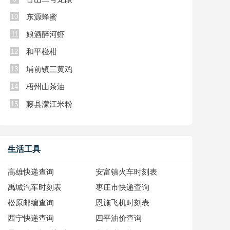
东源蜂蜜
10
娘酒醉河虾
11
和平椪柑
12
埔前镇三黄鸡
13
梧州山茶油
14
藤县濛江米粉
15
生活工具
高雄快递查询
安富镇火车时刻表
禹城汽车时刻表
枣庄市快递查询
松原邮编查询
恩施飞机时刻表
西宁快递查询
四平油价查询