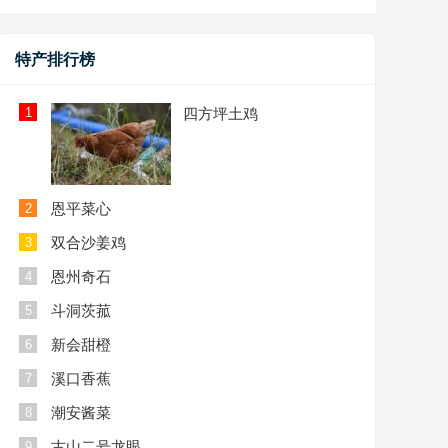
特产排行榜
1
四方坪土鸡
恩平菜心
2
双合沙姜鸡
3
恩州奇石
4
斗洞茨菰
5
新会甜橙
6
溪口香蕉
7
潮安酱菜
8
古山二号龙眼
9