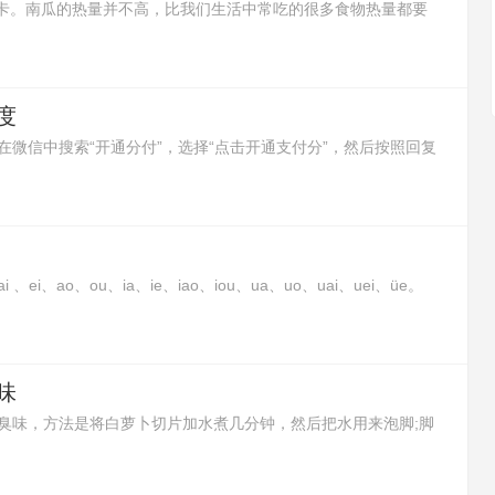
6大卡。南瓜的热量并不高，比我们生活中常吃的很多食物热量都要
让人有饱腹感，所以减肥的时候吃南瓜是非常好的。
度
微信中搜索“开通分付”，选择“点击开通支付分”，然后按照回复
i、ao、ou、ia、ie、iao、iou、ua、uo、uai、uei、üe。
合而成的韵母。这种复合元音并不是两个元音或三个元音的简单
组，在口、耳里与单元韵有同感，应把它们作为一个个语音整
味
臭味，方法是将白萝卜切片加水煮几分钟，然后把水用来泡脚;脚
包用开水浸泡10分钟后，再用茶水来泡脚;或者在泡脚水里加入白
去除脚臭味的效果。