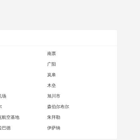
南票
广阳
岚皋
木垒
机场
旭川市
尔
森伯尔布尔
克航空基地
朱拜勒
拉巴德
伊萨纳