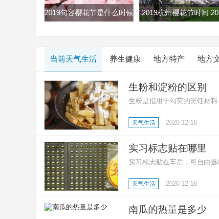
2019句容樱花节是什么时候
2019杭州樱花节时间 20
句容樱花节2019时间地点门
杭州双浦樱花节最全赏
票
略
当前天气生活
养生健康
地方特产
地方
生粉和淀粉的区别
生粉是指用于勾芡的烹饪材料
质;还有生粉是玉米淀粉、土
2020-12-16
天气生活
等多种淀粉;然后就是淀粉用
点心、凉糕、勾芡等。
实习标志贴在哪里
实习标志贴在车后，可自由选
志，好让其他车辆或行人预先
2020-12-16
天气生活
南瓜的热量是多少