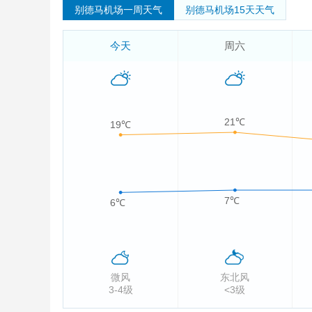
别德马机场一周天气
别德马机场15天天气
今天
周六
21℃
19℃
7℃
6℃
微风
东北风
3-4级
<3级