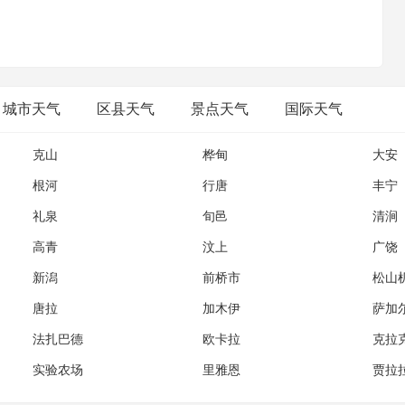
;我们如今的奋斗，只为你将来大气层外的一次回眸;梦启九州，壮
魂;高精尖，创国际一流;诚信爱，续世纪航天。
城市天气
区县天气
景点天气
国际天气
克山
桦甸
大安
根河
行唐
丰宁
礼泉
旬邑
清涧
高青
汶上
广饶
新潟
前桥市
松山
唐拉
加木伊
萨加
法扎巴德
欧卡拉
克拉
实验农场
里雅恩
贾拉