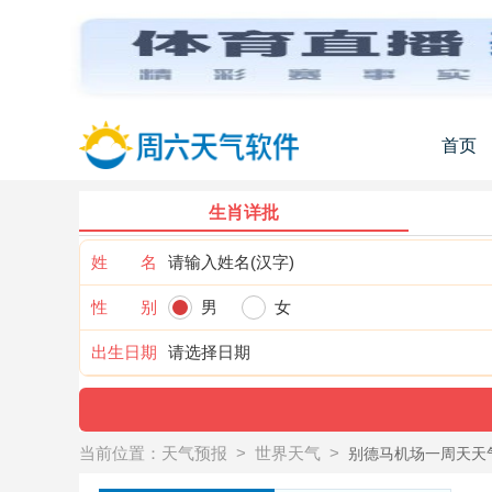
首页
生肖详批
姓 名
性 别
男
女
出生日期
当前位置：
天气预报
>
世界天气
>
别德马机场一周天天