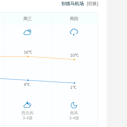
别德马机场
[切换]
周三
周四
16℃
10℃
4℃
1℃
西北风
南风
3-4级
3-4级