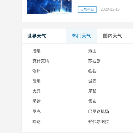
之志;缘定寰宇，铭空天之魂
2020-12-15
天气生活
凌云之志;缘定寰宇，铭空天之
热门天气
国内天气
世界天气
涪陵
秀山
克什克腾
苏右旗
沧州
临县
留坝
城固
大邱
尾鹫
函馆
雪布
罗克
巴罗达机场
哈达
登代尔图拉