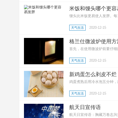
米饭和馒头哪个更容
馒头比米饭更易使人发胖。每10
卡。同等质量的馒头比馒头拥
2020-12-15
天气生活
格兰仕微波炉使用方
首先，在使用微波炉前要仔细
作模式以及烹饪时间；然后，
2020-12-15
天气生活
工作，在听到提示音之后就可
新鸡蛋怎么剥皮不烂
鸡蛋煮熟后用冷水泡五分钟，
动，鸡蛋就能干净利落的剥皮
2020-12-15
天气生活
浅的坑后在放进锅里煮，熟后
航天日宣传语
航天日宣传语：胸藏万卷志兴