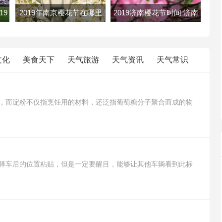
19
2019年南京樱花节在哪里
2019济南樱花节时间 济南
花攻
南京各大樱花节地址路线及
樱花节2019年几月几日开
门票
文化
美食天下
天气旅游
天气资讯
天气常识
，而淀粉不仅指烹饪用的材料，还泛指葡萄糖分子聚合而成的物
豆淀粉，而淀粉则含有菱角淀粉、绿豆淀粉、小麦淀粉、甘薯淀粉
途比生粉用途广，生粉适合用来勾芡，而淀粉可以用来制作蛋糕、
择车后的位置粘贴，但是一定要醒目，能够让其他车辆看到此标
采取避让措施，予以理解和关照，防止出现交通事故。