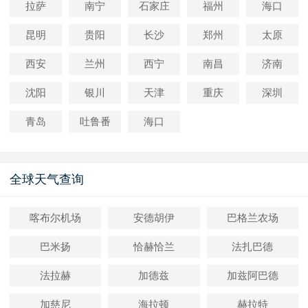
拉萨
南宁
石家庄
福州
海口
昆明
贵阳
长沙
郑州
太原
西安
兰州
西宁
南昌
济南
沈阳
银川
天津
重庆
深圳
青岛
吐鲁番
海口
全球天气查询
喀布尔机场
安德胡伊
巴格兰农场
巴米扬
恰赫恰兰
法扎巴德
法拉赫
加德兹
加兹阿巴德
加慈尼
海拉顿
赫拉特