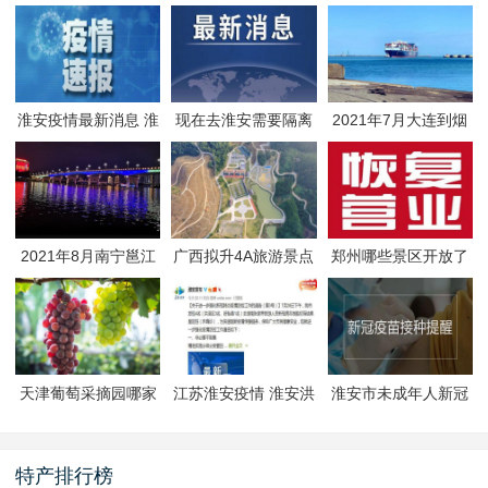
淮安疫情最新消息 淮
现在去淮安需要隔离
2021年7月大连到烟
安疫情防控政策
吗 淮安最新隔离政策
台航线因台风停航
2021年8月南宁邕江
广西拟升4A旅游景点
郑州哪些景区开放了
夜游活动
有哪些
郑州景区什么时候恢
复开放
天津葡萄采摘园哪家
江苏淮安疫情 淮安洪
淮安市未成年人新冠
好
泽区封闭管理
疫苗预约接种-生态文
旅区
特产排行榜