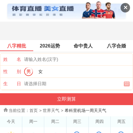
世界天气
✕
八字精批
2026运势
命中贵人
八字合婚
姓 名
性 别
男
女
生 日
当前位置：
首页
>
世界天气
>
希科里机场一周天天气
今天
周一
周二
周三
周四
周五