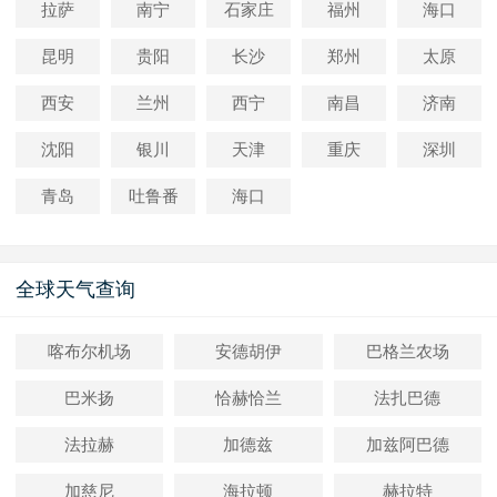
拉萨
南宁
石家庄
福州
海口
昆明
贵阳
长沙
郑州
太原
西安
兰州
西宁
南昌
济南
沈阳
银川
天津
重庆
深圳
青岛
吐鲁番
海口
全球天气查询
喀布尔机场
安德胡伊
巴格兰农场
巴米扬
恰赫恰兰
法扎巴德
法拉赫
加德兹
加兹阿巴德
加慈尼
海拉顿
赫拉特