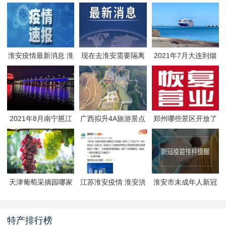
淮安疫情最新消息 淮
现在去淮安需要隔离
2021年7月大连到烟
安疫情防控政策
吗 淮安最新隔离政策
台航线因台风停航
2021年8月南宁邕江
广西拟升4A旅游景点
郑州哪些景区开放了
夜游活动
有哪些
郑州景区什么时候恢
复开放
天津葡萄采摘园哪家
江苏淮安疫情 淮安洪
淮安市未成年人新冠
好
泽区封闭管理
疫苗预约接种-生态文
旅区
特产排行榜