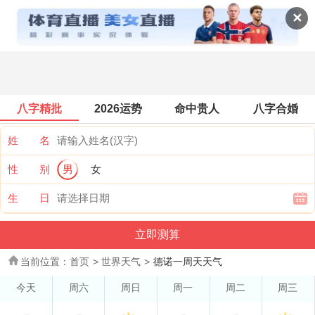
世界天气
✕
八字精批
2026运势
命中贵人
八字合婚
姓 名
性 别
男
女
生 日
当前位置：
首页
>
世界天气
>
德诺一周天天气
今天
周六
周日
周一
周二
周三