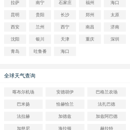
拉萨
南宁
石家庄
福州
海口
昆明
贵阳
长沙
郑州
太原
西安
兰州
西宁
南昌
济南
沈阳
银川
天津
重庆
深圳
青岛
吐鲁番
海口
全球天气查询
喀布尔机场
安德胡伊
巴格兰农场
巴米扬
恰赫恰兰
法扎巴德
法拉赫
加德兹
加兹阿巴德
加慈尼
海拉顿
赫拉特