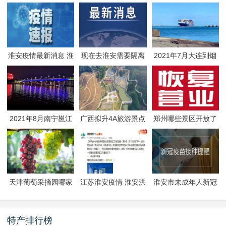
淮安疫情最新消息 淮
现在去淮安需要隔离
2021年7月大连到烟
安疫情防控政策
吗 淮安最新隔离政策
台航线因台风停航
2021年8月南宁邕江
广西拟升4A旅游景点
郑州哪些景区开放了
夜游活动
有哪些
郑州景区什么时候恢
复开放
天津葡萄采摘园哪家
江苏淮安疫情 淮安洪
淮安市未成年人新冠
好
泽区封闭管理
疫苗预约接种-生态文
旅区
特产排行榜