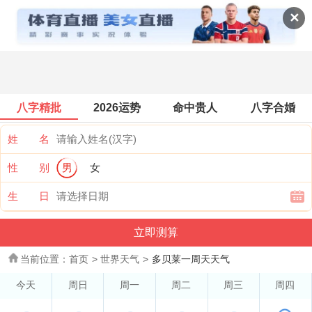
世界天气
✕
八字精批
2026运势
命中贵人
八字合婚
姓 名
性 别
男
女
生 日
当前位置：
首页
>
世界天气
>
多贝莱一周天天气
今天
周日
周一
周二
周三
周四