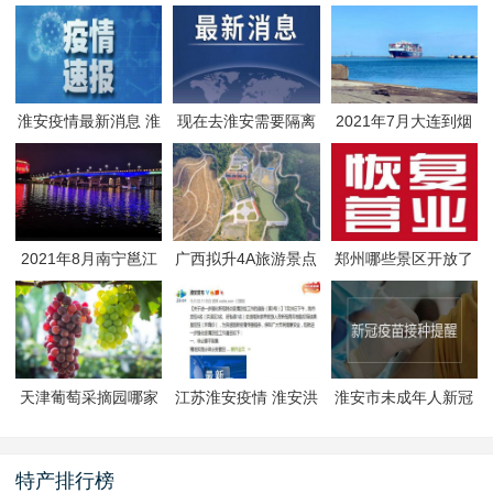
淮安疫情最新消息 淮
现在去淮安需要隔离
2021年7月大连到烟
安疫情防控政策
吗 淮安最新隔离政策
台航线因台风停航
2021年8月南宁邕江
广西拟升4A旅游景点
郑州哪些景区开放了
夜游活动
有哪些
郑州景区什么时候恢
复开放
天津葡萄采摘园哪家
江苏淮安疫情 淮安洪
淮安市未成年人新冠
好
泽区封闭管理
疫苗预约接种-生态文
旅区
特产排行榜