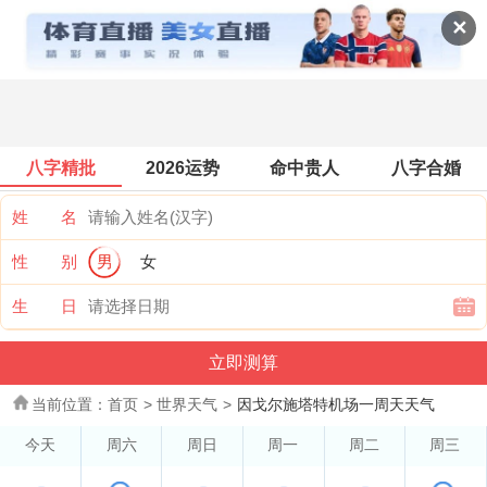
世界天气
✕
八字精批
2026运势
命中贵人
八字合婚
姓 名
性 别
男
女
生 日
当前位置：
首页
>
世界天气
>
因戈尔施塔特机场一周天天气
今天
周六
周日
周一
周二
周三