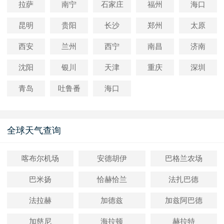
拉萨
南宁
石家庄
福州
海口
昆明
贵阳
长沙
郑州
太原
西安
兰州
西宁
南昌
济南
沈阳
银川
天津
重庆
深圳
青岛
吐鲁番
海口
全球天气查询
喀布尔机场
安德胡伊
巴格兰农场
巴米扬
恰赫恰兰
法扎巴德
法拉赫
加德兹
加兹阿巴德
加慈尼
海拉顿
赫拉特