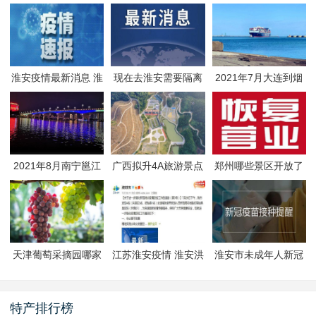
淮安疫情最新消息 淮
现在去淮安需要隔离
2021年7月大连到烟
安疫情防控政策
吗 淮安最新隔离政策
台航线因台风停航
2021年8月南宁邕江
广西拟升4A旅游景点
郑州哪些景区开放了
夜游活动
有哪些
郑州景区什么时候恢
复开放
天津葡萄采摘园哪家
江苏淮安疫情 淮安洪
淮安市未成年人新冠
好
泽区封闭管理
疫苗预约接种-生态文
旅区
特产排行榜