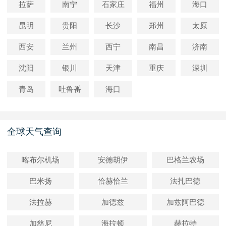
拉萨
南宁
石家庄
福州
海口
昆明
贵阳
长沙
郑州
太原
西安
兰州
西宁
南昌
济南
沈阳
银川
天津
重庆
深圳
青岛
吐鲁番
海口
全球天气查询
喀布尔机场
安德胡伊
巴格兰农场
巴米扬
恰赫恰兰
法扎巴德
法拉赫
加德兹
加兹阿巴德
加慈尼
海拉顿
赫拉特