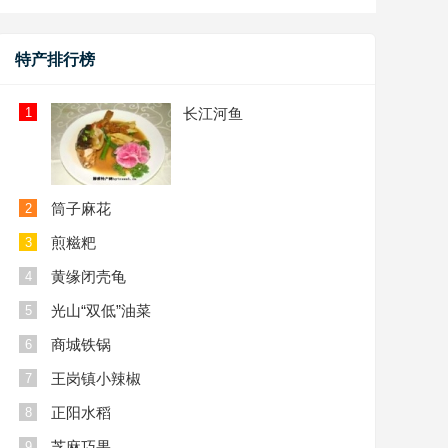
特产排行榜
1
长江河鱼
筒子麻花
2
煎糍粑
3
黄缘闭壳龟
4
光山“双低”油菜
5
商城铁锅
6
王岗镇小辣椒
7
正阳水稻
8
芝麻巧果
9