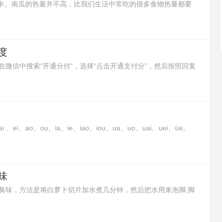
6大卡。南瓜的热量并不高，比我们生活中常吃的很多食物热量都要
让人有饱腹感，所以减肥的时候吃南瓜是非常好的。
度
微信中搜索“开通分付”，选择“点击开通支付分”，然后按照回复
i、ao、ou、ia、ie、iao、iou、ua、uo、uai、uei、üe。
合而成的韵母。这种复合元音并不是两个元音或三个元音的简单
组，在口、耳里与单元韵有同感，应把它们作为一个个语音整
味
臭味，方法是将白萝卜切片加水煮几分钟，然后把水用来泡脚;脚
包用开水浸泡10分钟后，再用茶水来泡脚;或者在泡脚水里加入白
去除脚臭味的效果。