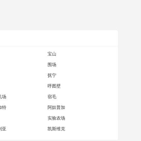
宝山
围场
抚宁
呼图壁
机场
宿毛
加特
阿奴普加
实验农场
利亚
凯斯维克