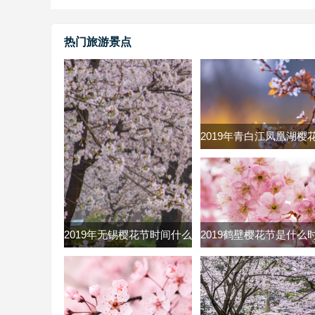
热门旅游景点
2019年青白江凤凰湖樱
什么时候 2019青白江
节时间及票价
2019年无锡樱花节时间什么
2019鹤壁樱花节是什么
时候 无锡鼋头渚樱花节
2019河南鹤壁市樱花节
2019时间门票