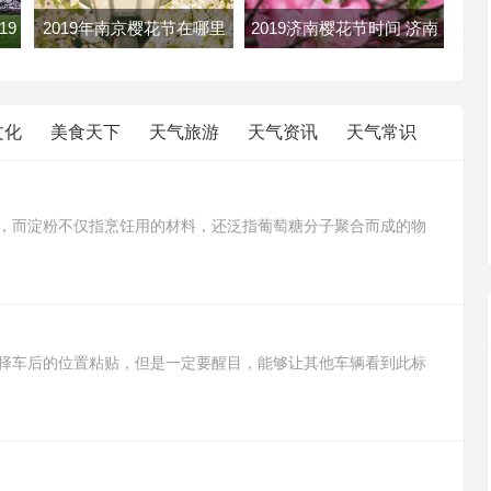
19
2019年南京樱花节在哪里
2019济南樱花节时间 济南
花攻
南京各大樱花节地址路线及
樱花节2019年几月几日开
门票
文化
美食天下
天气旅游
天气资讯
天气常识
，而淀粉不仅指烹饪用的材料，还泛指葡萄糖分子聚合而成的物
豆淀粉，而淀粉则含有菱角淀粉、绿豆淀粉、小麦淀粉、甘薯淀粉
途比生粉用途广，生粉适合用来勾芡，而淀粉可以用来制作蛋糕、
择车后的位置粘贴，但是一定要醒目，能够让其他车辆看到此标
采取避让措施，予以理解和关照，防止出现交通事故。