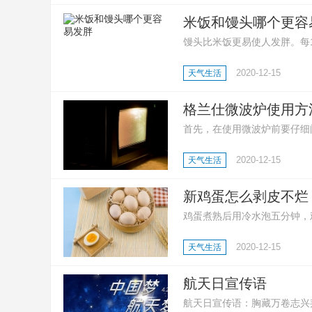
米饭和馒头哪个更容
馒头比米饭更易使人发胖。每10
卡。同等质量的馒头比馒头拥
2020-12-15
天气生活
格兰仕微波炉使用方
首先，在使用微波炉前要仔细
作模式以及烹饪时间；然后，
2020-12-15
天气生活
工作，在听到提示音之后就可
新鸡蛋怎么剥皮不烂
鸡蛋煮熟后用冷水泡五分钟，
动，鸡蛋就能干净利落的剥皮
2020-12-15
天气生活
浅的坑后在放进锅里煮，熟后
航天日宣传语
航天日宣传语：胸藏万卷志兴