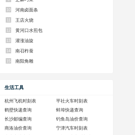
河南卤面条
10
王店火烧
11
黄河口水煎包
12
灌涨油旋
13
南召柞蚕
14
南阳角雕
15
生活工具
杭州飞机时刻表
平社火车时刻表
鹤壁快递查询
蚌埠快递查询
长沙邮编查询
钓鱼岛油价查询
商洛油价查询
宁津汽车时刻表