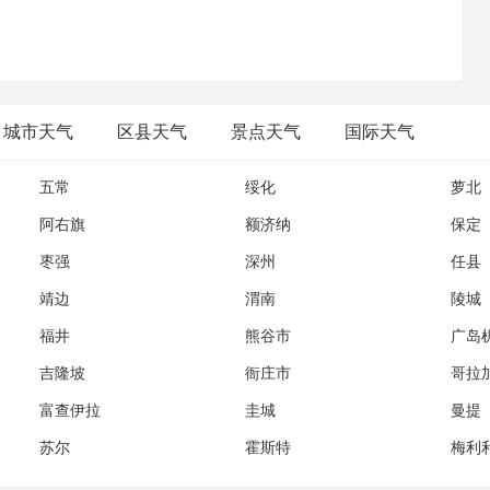
;我们如今的奋斗，只为你将来大气层外的一次回眸;梦启九州，壮
魂;高精尖，创国际一流;诚信爱，续世纪航天。
城市天气
区县天气
景点天气
国际天气
五常
绥化
萝北
阿右旗
额济纳
保定
枣强
深州
任县
靖边
渭南
陵城
福井
熊谷市
广岛
吉隆坡
衙庄市
哥拉
富查伊拉
圭城
曼提
苏尔
霍斯特
梅利