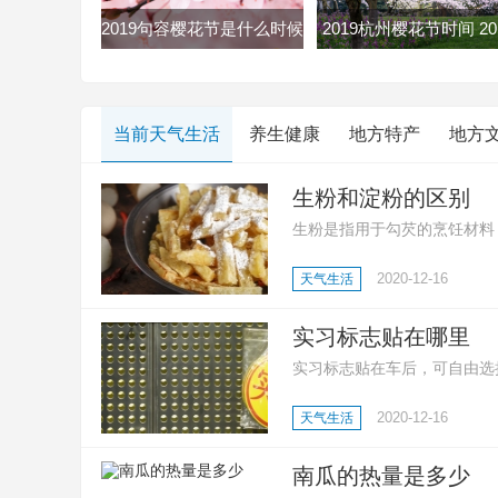
2019句容樱花节是什么时候
2019杭州樱花节时间 20
句容樱花节2019时间地点门
杭州双浦樱花节最全赏
票
略
当前天气生活
养生健康
地方特产
地方
生粉和淀粉的区别
生粉是指用于勾芡的烹饪材料
质;还有生粉是玉米淀粉、土
2020-12-16
天气生活
等多种淀粉;然后就是淀粉用
点心、凉糕、勾芡等。
实习标志贴在哪里
实习标志贴在车后，可自由选
志，好让其他车辆或行人预先
2020-12-16
天气生活
南瓜的热量是多少