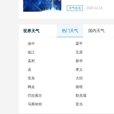
之志;缘定寰宇，铭空天之魂
2020-12-15
天气生活
凌云之志;缘定寰宇，铭空天之
热门天气
国内天气
世界天气
渝中
梁平
临江
五原
孟村
新华
县
孝义
安东
大邱
网走
函馆
巴拉索尔
勒克瑙
马斯哈特
亚当