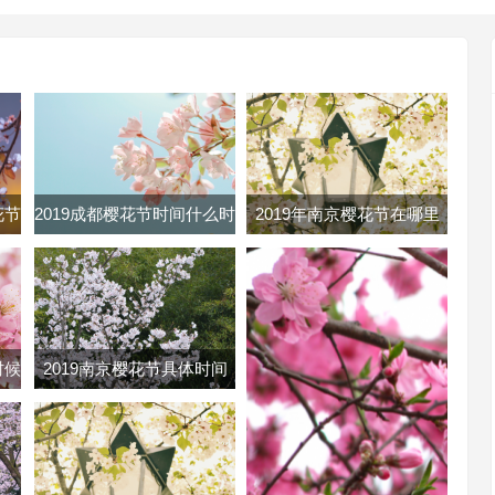
花节
2019成都樱花节时间什么时
2019年南京樱花节在哪里
樱花
候 成都樱花节时间地点门
南京各大樱花节地址路线及
票
门票
时候
2019南京樱花节具体时间
几号
2019南京鸡鸣寺樱花几月开