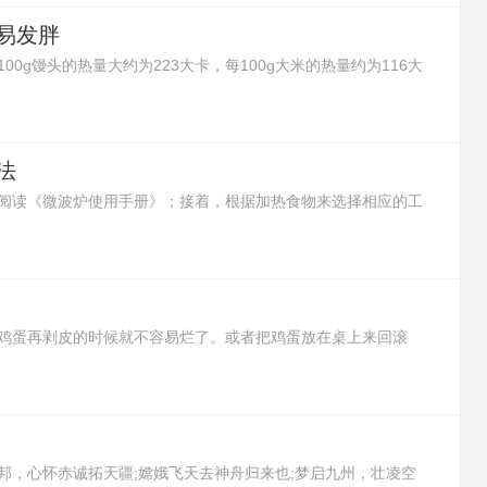
易发胖
0g馒头的热量大约为223大卡，每100g大米的热量约为116大
有更多的热量，所以馒头吃多了更容易发胖。
法
阅读《微波炉使用手册》；接着，根据加热食物来选择相应的工
将需要加热的食物放进可以加热的容器里，再放进微波炉里开始
以取出食物。
鸡蛋再剥皮的时候就不容易烂了。或者把鸡蛋放在桌上来回滚
了。还可以在鸡蛋没煮前，将鸡蛋的大头朝台面轻轻敲出一个浅
剥鸡蛋皮，鸡蛋就不会烂了。
邦，心怀赤诚拓天疆;嫦娥飞天去神舟归来也;梦启九州，壮凌空