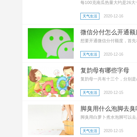
每100克南瓜热量大约是2
低很多。南瓜富含膳食纤维，
2020-12-16
天气生活
微信分付怎么开通额
想要开通微信分付额度，首先在
指示即可开通。
2020-12-16
天气生活
复韵母有哪些字母
复韵母一共有十三个，分别是ai 、e
复韵母是由两个或三个元音结
2020-12-15
天气生活
相加，而是一种新的固定的音
体。
脚臭用什么泡脚去臭
脚臭用白萝卜煮水泡脚可以去
臭还可以用茶水泡脚，先把茶
2020-12-15
天气生活
醋，连续泡脚数次，也能达到