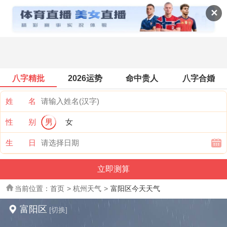
全国天气
✕
八字精批
2026运势
命中贵人
八字合婚
姓 名
性 别
男
女
生 日
当前位置：
首页
>
杭州天气
>
富阳区今天天气
富阳区
[切换]