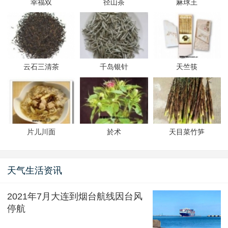
幸福双
径山茶
麻球王
云石三清茶
千岛银针
天竺筷
片儿川面
於术
天目菜竹笋
天气生活资讯
2021年7月大连到烟台航线因台风
停航