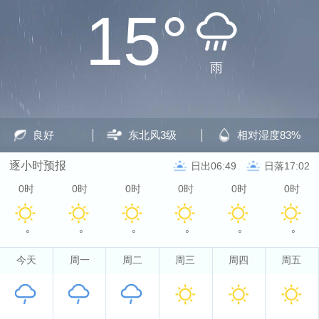
15°
雨
良好
东北风
3级
相对湿度
83%
逐小时预报
日出06:49
日落17:02
0时
0时
0时
0时
0时
0时
°
°
°
°
°
°
今天
周一
周二
周三
周四
周五