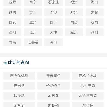
拉萨
南宁
石家庄
福州
海口
昆明
贵阳
长沙
郑州
太原
西安
兰州
西宁
南昌
济南
沈阳
银川
天津
重庆
深圳
青岛
吐鲁番
海口
全球天气查询
喀布尔机场
安德胡伊
巴格兰农场
巴米扬
恰赫恰兰
法扎巴德
法拉赫
加德兹
加兹阿巴德
加慈尼
海拉顿
赫拉特