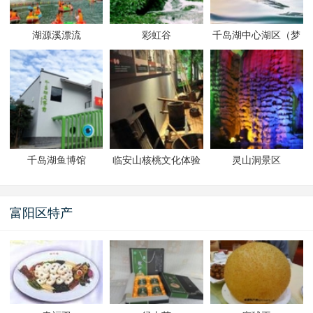
湖源溪漂流
彩虹谷
千岛湖中心湖区（梦
想一号）
千岛湖鱼博馆
临安山核桃文化体验
灵山洞景区
馆
富阳区特产