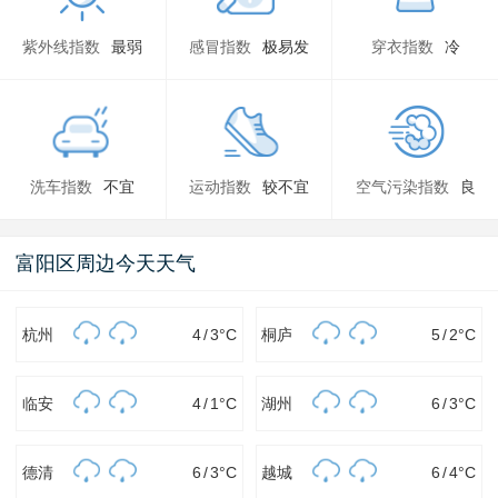
紫外线指数
最弱
感冒指数
极易发
穿衣指数
冷
洗车指数
不宜
运动指数
较不宜
空气污染指数
良
富阳区周边今天天气
杭州
4
/
3
°C
桐庐
5
/
2
°C
临安
4
/
1
°C
湖州
6
/
3
°C
德清
6
/
3
°C
越城
6
/
4
°C