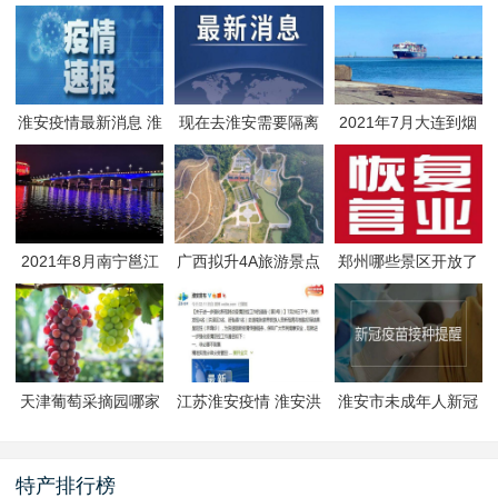
淮安疫情最新消息 淮
现在去淮安需要隔离
2021年7月大连到烟
安疫情防控政策
吗 淮安最新隔离政策
台航线因台风停航
2021年8月南宁邕江
广西拟升4A旅游景点
郑州哪些景区开放了
夜游活动
有哪些
郑州景区什么时候恢
复开放
天津葡萄采摘园哪家
江苏淮安疫情 淮安洪
淮安市未成年人新冠
好
泽区封闭管理
疫苗预约接种-生态文
旅区
特产排行榜