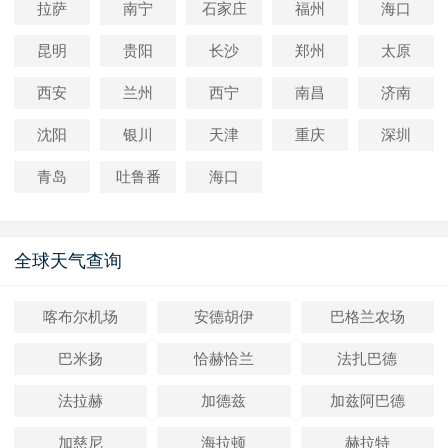
拉萨
南宁
石家庄
福州
海口
昆明
贵阳
长沙
郑州
太原
西安
兰州
西宁
南昌
济南
沈阳
银川
天津
重庆
深圳
青岛
吐鲁番
海口
全球天气查询
喀布尔机场
安德胡伊
巴格兰农场
巴米扬
恰赫恰兰
法扎巴德
法拉赫
加德兹
加兹阿巴德
加慈尼
海拉顿
赫拉特