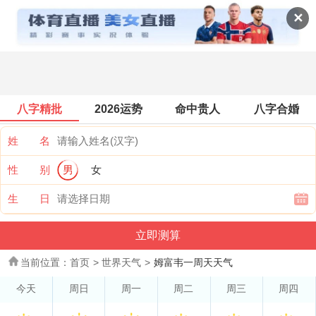
世界天气
✕
八字精批
2026运势
命中贵人
八字合婚
姓 名
性 别
男
女
生 日
当前位置：
首页
>
世界天气
>
姆富韦一周天天气
今天
周日
周一
周二
周三
周四