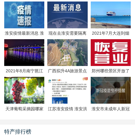
淮安疫情最新消息 淮
现在去淮安需要隔离
2021年7月大连到烟
安疫情防控政策
吗 淮安最新隔离政策
台航线因台风停航
2021年8月南宁邕江
广西拟升4A旅游景点
郑州哪些景区开放了
夜游活动
有哪些
郑州景区什么时候恢
复开放
天津葡萄采摘园哪家
江苏淮安疫情 淮安洪
淮安市未成年人新冠
好
泽区封闭管理
疫苗预约接种-生态文
旅区
特产排行榜