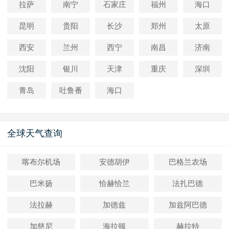
拉萨
南宁
石家庄
福州
海口
昆明
贵阳
长沙
郑州
太原
西安
兰州
西宁
南昌
济南
沈阳
银川
天津
重庆
深圳
青岛
吐鲁番
海口
全球天气查询
喀布尔机场
安德胡伊
巴格兰农场
巴米扬
恰赫恰兰
法扎巴德
法拉赫
加德兹
加兹阿巴德
加慈尼
海拉顿
赫拉特