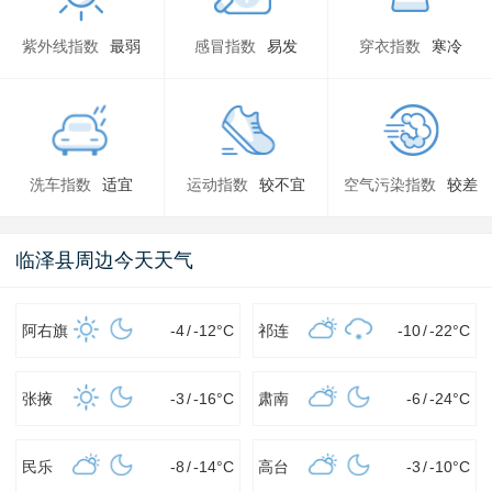
紫外线指数
最弱
感冒指数
易发
穿衣指数
寒冷
洗车指数
适宜
运动指数
较不宜
空气污染指数
较差
临泽县周边今天天气
阿右旗
-4
/
-12
°C
祁连
-10
/
-22
°C
张掖
-3
/
-16
°C
肃南
-6
/
-24
°C
民乐
-8
/
-14
°C
高台
-3
/
-10
°C