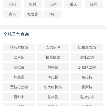
沈阳
银川
天津
重庆
深圳
青岛
吐鲁番
海口
全球天气查询
喀布尔机场
安德胡伊
巴格兰农场
巴米扬
恰赫恰兰
法扎巴德
法拉赫
加德兹
加兹阿巴德
加慈尼
海拉顿
赫拉特
贾拉拉巴德
坎大哈机场
霍斯特
昆都士
拉格曼
洛加尔省