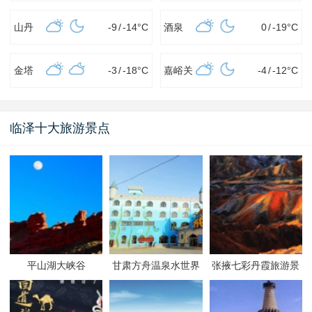
山丹
-9
/
-14
°C
酒泉
0
/
-19
°C
金塔
-3
/
-18
°C
嘉峪关
-4
/
-12
°C
临泽十大旅游景点
平山湖大峡谷
甘肃方舟温泉水世界
张掖七彩丹霞旅游景
区