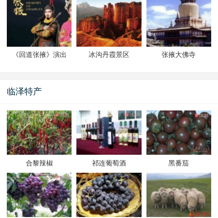
《回道张掖》演出
冰沟丹霞景区
张掖大佛寺
临泽特产
合黎辣椒
祁连葡萄酒
黑番茄