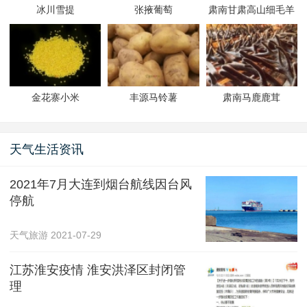
冰川雪提
张掖葡萄
肃南甘肃高山细毛羊
金花寨小米
丰源马铃薯
肃南马鹿鹿茸
天气生活资讯
2021年7月大连到烟台航线因台风
停航
天气旅游
2021-07-29
江苏淮安疫情 淮安洪泽区封闭管
理