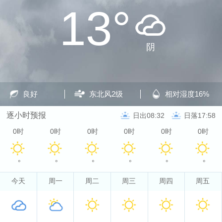
13°
阴
良好
东北风
2级
相对湿度
16%
逐小时预报
日出08:32
日落17:58
0时
0时
0时
0时
0时
0时
°
°
°
°
°
°
今天
周一
周二
周三
周四
周五