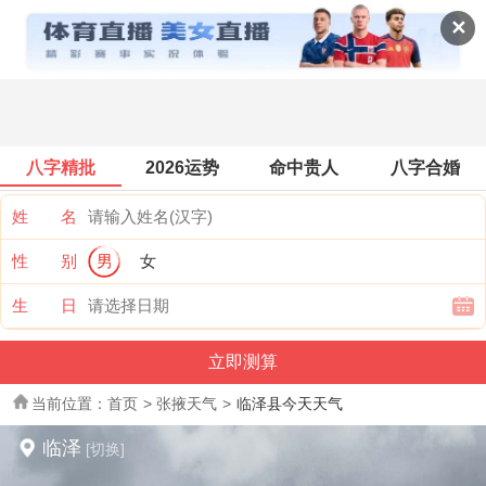
全国天气
✕
八字精批
2026运势
命中贵人
八字合婚
姓 名
性 别
男
女
生 日
当前位置：
首页
>
张掖天气
>
临泽县今天天气
临泽
[切换]