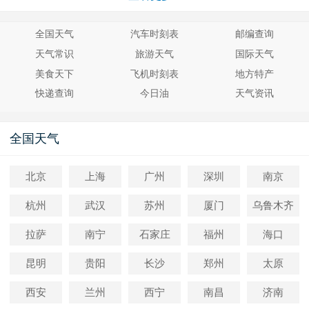
全国天气
汽车时刻表
邮编查询
天气常识
旅游天气
国际天气
美食天下
飞机时刻表
地方特产
快递查询
今日油
天气资讯
全国天气
北京
上海
广州
深圳
南京
杭州
武汉
苏州
厦门
乌鲁木齐
拉萨
南宁
石家庄
福州
海口
昆明
贵阳
长沙
郑州
太原
西安
兰州
西宁
南昌
济南