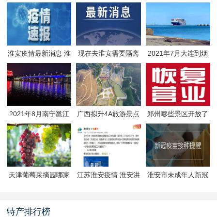
淮安疫情最新消息 淮
现在去淮安需要隔离
2021年7月大连到烟
安疫情防控政策
吗 淮安最新隔离政策
台航线因台风停航
2021年8月南宁邕江
广西拟升4A旅游景点
郑州哪些景区开放了
夜游活动
有哪些
郑州景区什么时候恢
复开放
天津葡萄采摘园哪家
江苏淮安疫情 淮安洪
淮安市未成年人新冠
好
泽区封闭管理
疫苗预约接种-生态文
旅区
特产排行榜