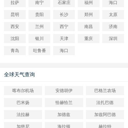
拉萨
南宁
石家庄
福州
海口
昆明
贵阳
长沙
郑州
太原
西安
兰州
西宁
南昌
济南
沈阳
银川
天津
重庆
深圳
青岛
吐鲁番
海口
全球天气查询
喀布尔机场
安德胡伊
巴格兰农场
巴米扬
恰赫恰兰
法扎巴德
法拉赫
加德兹
加兹阿巴德
加慈尼
海拉顿
赫拉特