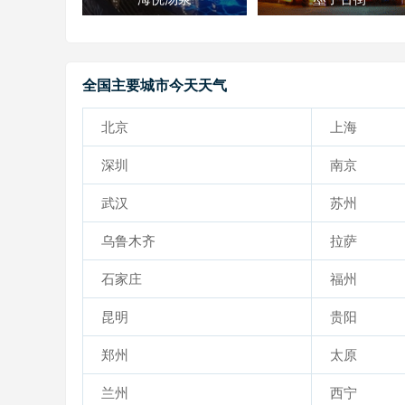
全国主要城市今天天气
北京
上海
深圳
南京
武汉
苏州
乌鲁木齐
拉萨
石家庄
福州
昆明
贵阳
郑州
太原
兰州
西宁