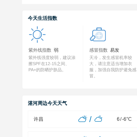
今天生活指数
紫外线指数
弱
感冒指数
易发
紫外线强度较弱，建议涂
天冷，发生感冒机率较
擦SPF在12-15之间、
大，请注意适当增加衣
PA+的防晒护肤品。
服，加强自我防护避免感
冒。
湛河周边今天天气
/
许昌
6
/
-6
°C