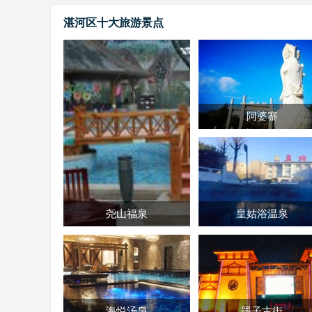
湛河区十大旅游景点
阿婆寨
尧山福泉
皇姑浴温泉
海悦汤泉
墨子古街