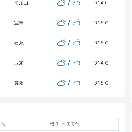
/
平顶山
6
/
-4
°C
/
宝丰
6
/
-5
°C
/
石龙
6
/
-5
°C
/
卫东
6
/
-4
°C
/
舞阳
6
/
-5
°C
天气
滑县
今天天气