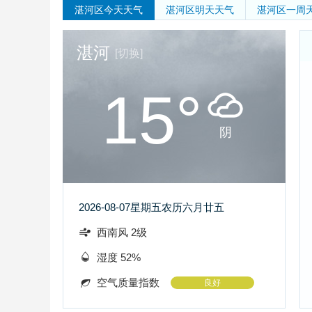
湛河区
今天天气
湛河区
明天天气
湛河区
一周
湛河
[切换]
15°
阴
2026-08-07
星期五
农历六月廿五
西南风 2级
湿度 52%
空气质量指数
良好