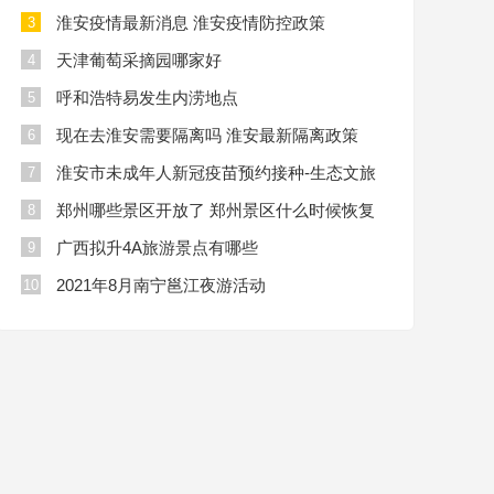
淮安疫情最新消息 淮安疫情防控政策
3
天津葡萄采摘园哪家好
4
呼和浩特易发生内涝地点
5
现在去淮安需要隔离吗 淮安最新隔离政策
6
淮安市未成年人新冠疫苗预约接种-生态文旅
7
区
郑州哪些景区开放了 郑州景区什么时候恢复
8
开放
广西拟升4A旅游景点有哪些
9
2021年8月南宁邕江夜游活动
10