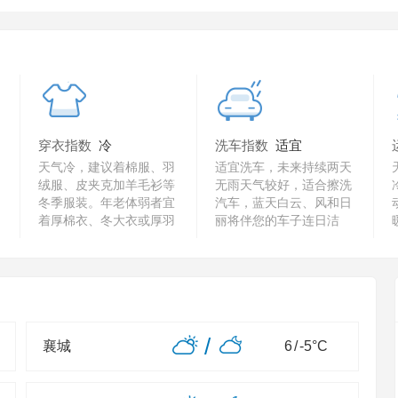
穿衣指数
冷
洗车指数
适宜
天气冷，建议着棉服、羽
适宜洗车，未来持续两天
绒服、皮夹克加羊毛衫等
无雨天气较好，适合擦洗
冬季服装。年老体弱者宜
汽车，蓝天白云、风和日
着厚棉衣、冬大衣或厚羽
丽将伴您的车子连日洁
绒服。
净。
/
襄城
6
/
-5
°C