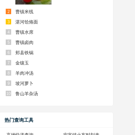
曹镇米线
2
湛河饸烙面
3
曹镇水席
4
曹镇卤肉
5
郏县铁锅
6
金镶玉
7
羊肉冲汤
8
坡河萝卜
9
鲁山羊杂汤
10
热门查询工具
高雄快递查询
安富镇火车时刻表