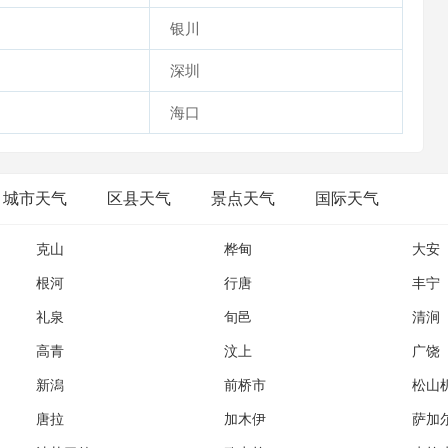
银川
深圳
海口
城市天气
区县天气
景点天气
国际天气
克山
桦甸
大安
根河
行唐
丰宁
礼泉
旬邑
清涧
高青
汶上
广饶
新潟
前桥市
松山
唐拉
加木伊
萨加