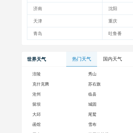
济南
沈阳
天津
重庆
青岛
吐鲁番
热门天气
国内天气
世界天气
涪陵
秀山
克什克腾
苏右旗
沧州
临县
留坝
城固
大邱
尾鹫
函馆
雪布