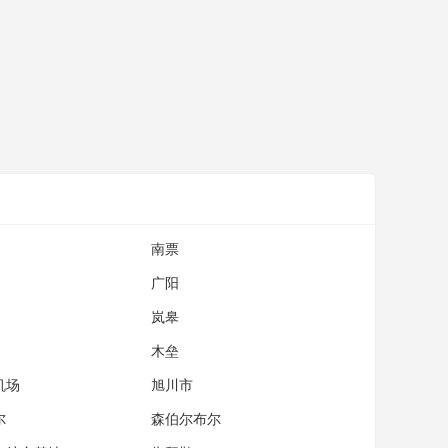
南票
广阳
岚皋
木垒
机场
旭川市
尔
森伯尔布尔