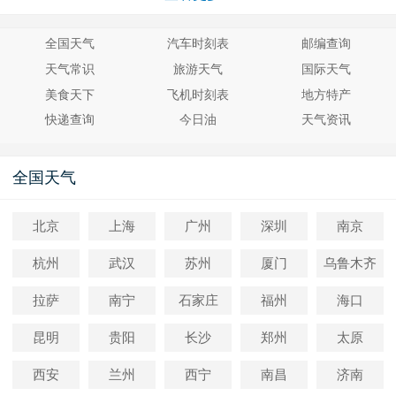
全国天气
汽车时刻表
邮编查询
天气常识
旅游天气
国际天气
美食天下
飞机时刻表
地方特产
快递查询
今日油
天气资讯
全国天气
北京
上海
广州
深圳
南京
杭州
武汉
苏州
厦门
乌鲁木齐
拉萨
南宁
石家庄
福州
海口
昆明
贵阳
长沙
郑州
太原
西安
兰州
西宁
南昌
济南