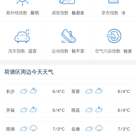
紫外线指数
最弱
感冒指数
极易发
穿衣指数
冷
洗车指数
适宜
运动指数
较不宜
空气污染指数
较差
荷塘区周边今天天气
长沙
6
/
4
°C
芙蓉
6
/
4
°C
开福
6
/
4
°C
雨花
6
/
4
°C
雨湖
7
/
3
°C
岳塘
7
/
3
°C