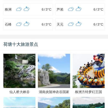
株洲
6
/
3
°C
芦淞
6
/
3
°C
石峰
6
/
3
°C
天元
6
/
3
°C
荷塘十大旅游景点
仙人桥大峡谷
湖南炎陵神农谷国家
株洲方特梦幻王国
森林公园