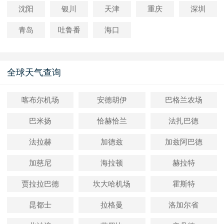
沈阳
银川
天津
重庆
深圳
青岛
吐鲁番
海口
全球天气查询
喀布尔机场
安德胡伊
巴格兰农场
巴米扬
恰赫恰兰
法扎巴德
法拉赫
加德兹
加兹阿巴德
加慈尼
海拉顿
赫拉特
贾拉拉巴德
坎大哈机场
霍斯特
昆都士
拉格曼
洛加尔省