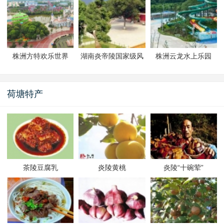
株洲方特欢乐世界
湖南炎帝陵国家级风
株洲云龙水上乐园
景名胜区
荷塘特产
茶陵豆腐乳
炎陵黄桃
炎陵“十碗荤”