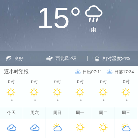
15°
雨
良好
西北风
2级
相对湿度
94%
逐小时预报
日出07:11
日落17:34
0时
0时
0时
0时
0时
0时
°
°
°
°
°
°
今天
周六
周日
周一
周二
周三