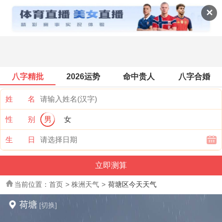
全国天气
✕
八字精批
2026运势
命中贵人
八字合婚
姓 名
性 别
男
女
生 日
当前位置：
首页
>
株洲天气
>
荷塘区今天天气
荷塘
[切换]