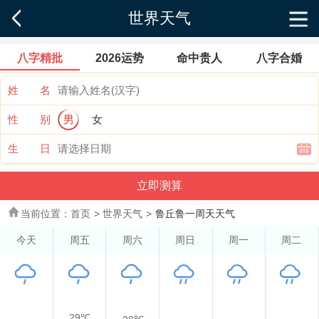
世界天气
八字精批
2026运势
命中贵人
八字合婚
姓 名
性 别
男
女
生 日
当前位置：
首页
>
世界天气
>
鲁丘鲁一周天天气
今天
周五
周六
周日
周一
周二
29℃