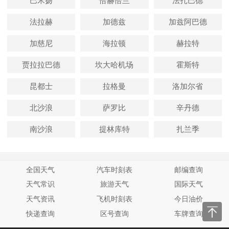
巴米扬
恰赫恰兰
法扎巴德
法拉赫
加德兹
加兹阿巴德
加慈尼
海拉顿
赫拉特
贾拉拉巴德
坎大哈机场
霍斯特
昆都士
拉格曼
洛加尔省
北沙浪
萨罗比
辛丹德
南沙浪
提林库特
扎兰季
全国天气
汽车时刻表
邮编查询
天气常识
旅游天气
国际天气
天气资讯
飞机时刻表
今日油价
快递查询
区号查询
车牌查询