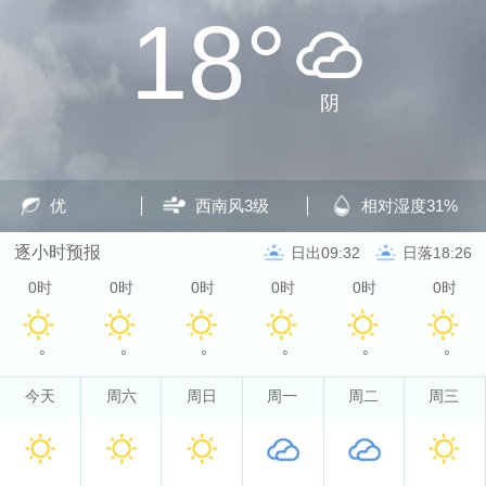
18°
阴
优
西南风
3级
相对湿度
31%
逐小时预报
日出09:32
日落18:26
0时
0时
0时
0时
0时
0时
°
°
°
°
°
°
今天
周六
周日
周一
周二
周三