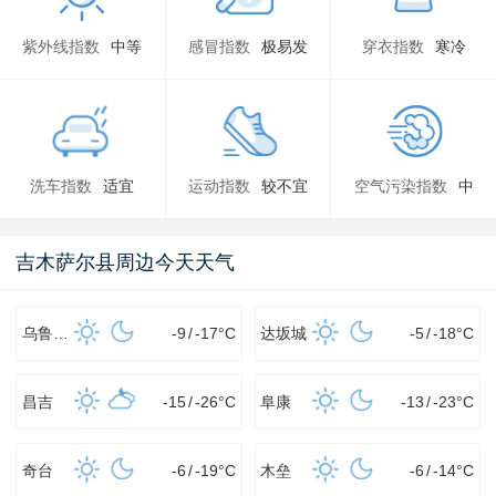
紫外线指数
中等
感冒指数
极易发
穿衣指数
寒冷
洗车指数
适宜
运动指数
较不宜
空气污染指数
中
吉木萨尔县周边今天天气
乌鲁木齐
-9
/
-17
°C
达坂城
-5
/
-18
°C
昌吉
-15
/
-26
°C
阜康
-13
/
-23
°C
奇台
-6
/
-19
°C
木垒
-6
/
-14
°C