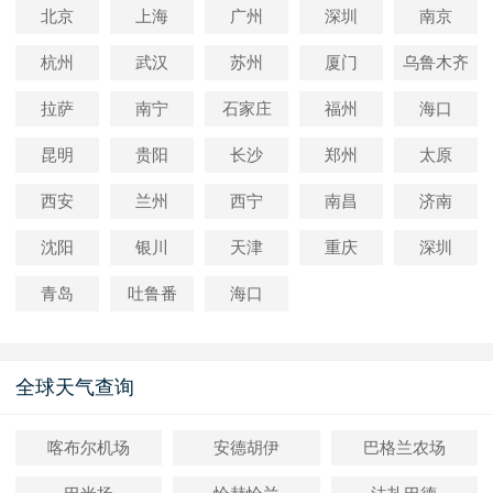
北京
上海
广州
深圳
南京
杭州
武汉
苏州
厦门
乌鲁木齐
拉萨
南宁
石家庄
福州
海口
昆明
贵阳
长沙
郑州
太原
西安
兰州
西宁
南昌
济南
沈阳
银川
天津
重庆
深圳
青岛
吐鲁番
海口
全球天气查询
喀布尔机场
安德胡伊
巴格兰农场