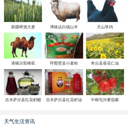
新疆啤酒大麦
博格达白绒山羊
天山草鸡
准噶尔双峰驼
呼图壁县小麦粉
奇台县葵花仁油
吉木萨尔县红花籽醋
吉木萨尔县红花籽油
中粮屯河番茄酱
天气生活资讯