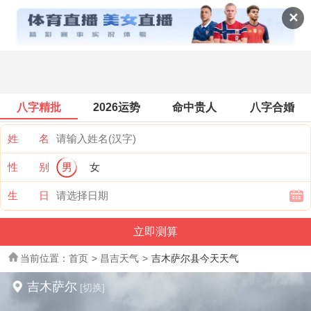
全国天气
✕
八字精批
2026运势
命中贵人
八字合婚
姓 名
性 别
男
女
生 日
当前位置：
首页
>
昌吉天气
>
吉木萨尔县今天天气
吉木萨尔
[切换]