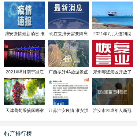
淮安疫情最新消息 淮
现在去淮安需要隔离
2021年7月大连到烟
安疫情防控政策
吗 淮安最新隔离政策
台航线因台风停航
2021年8月南宁邕江
广西拟升4A旅游景点
郑州哪些景区开放了
夜游活动
有哪些
郑州景区什么时候恢
复开放
天津葡萄采摘园哪家
江苏淮安疫情 淮安洪
淮安市未成年人新冠
好
泽区封闭管理
疫苗预约接种-生态文
旅区
特产排行榜