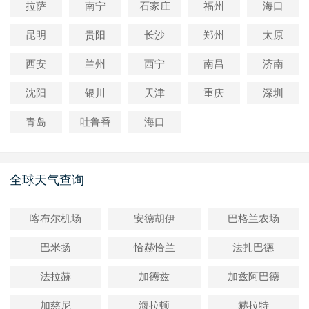
拉萨
南宁
石家庄
福州
海口
昆明
贵阳
长沙
郑州
太原
西安
兰州
西宁
南昌
济南
沈阳
银川
天津
重庆
深圳
青岛
吐鲁番
海口
全球天气查询
喀布尔机场
安德胡伊
巴格兰农场
巴米扬
恰赫恰兰
法扎巴德
法拉赫
加德兹
加兹阿巴德
加慈尼
海拉顿
赫拉特