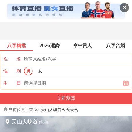
景点天气
✕
八字精批
2026运势
命中贵人
八字合婚
姓 名
性 别
男
女
生 日
当前位置：
首页
>
天山大峡谷今天天气
天山大峡谷
[切换]