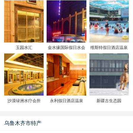
玉园水汇
金水缘国际假日水会
维斯特假日酒店温泉
沙漠绿洲水疗会所
永利假日酒店温泉
新疆古生态园
乌鲁木齐市特产