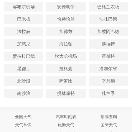
喀布尔机场
安德胡伊
巴格兰农场
巴米扬
恰赫恰兰
法扎巴德
法拉赫
加德兹
加兹阿巴德
加慈尼
海拉顿
赫拉特
贾拉拉巴德
坎大哈机场
霍斯特
昆都士
拉格曼
洛加尔省
北沙浪
萨罗比
辛丹德
南沙浪
提林库特
扎兰季
全国天气
汽车时刻表
邮编查询
天气常识
旅游天气
国际天气