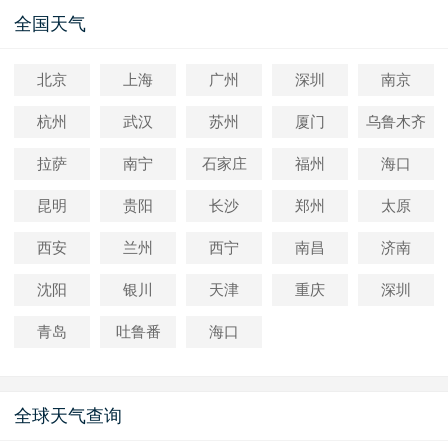
全国天气
北京
上海
广州
深圳
南京
杭州
武汉
苏州
厦门
乌鲁木齐
拉萨
南宁
石家庄
福州
海口
昆明
贵阳
长沙
郑州
太原
西安
兰州
西宁
南昌
济南
沈阳
银川
天津
重庆
深圳
青岛
吐鲁番
海口
全球天气查询