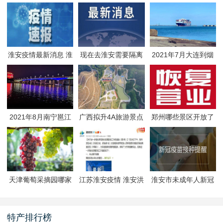
淮安疫情最新消息 淮
现在去淮安需要隔离
2021年7月大连到烟
安疫情防控政策
吗 淮安最新隔离政策
台航线因台风停航
2021年8月南宁邕江
广西拟升4A旅游景点
郑州哪些景区开放了
夜游活动
有哪些
郑州景区什么时候恢
复开放
天津葡萄采摘园哪家
江苏淮安疫情 淮安洪
淮安市未成年人新冠
好
泽区封闭管理
疫苗预约接种-生态文
旅区
特产排行榜