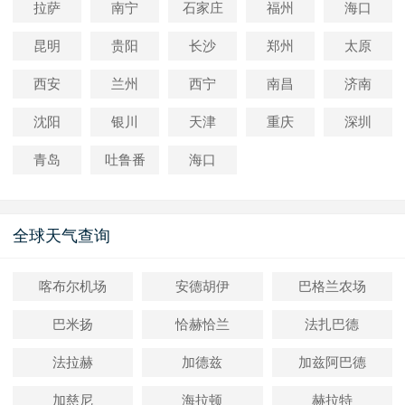
拉萨
南宁
石家庄
福州
海口
昆明
贵阳
长沙
郑州
太原
西安
兰州
西宁
南昌
济南
沈阳
银川
天津
重庆
深圳
青岛
吐鲁番
海口
全球天气查询
喀布尔机场
安德胡伊
巴格兰农场
巴米扬
恰赫恰兰
法扎巴德
法拉赫
加德兹
加兹阿巴德
加慈尼
海拉顿
赫拉特