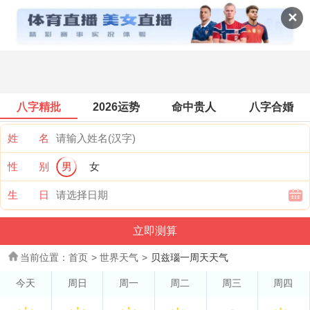
世界天气
✕
八字精批
2026运势
命中贵人
八字合婚
姓 名
性 别
男
女
生 日
当前位置：
首页
>
世界天气
>
贝兹瑙一周天天气
今天
周日
周一
周二
周三
周四