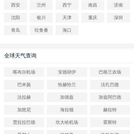
西安
兰州
西宁
南昌
济南
沈阳
银川
天津
重庆
深圳
青岛
吐鲁番
海口
全球天气查询
喀布尔机场
安德胡伊
巴格兰农场
巴米扬
恰赫恰兰
法扎巴德
法拉赫
加德兹
加兹阿巴德
加慈尼
海拉顿
赫拉特
贾拉拉巴德
坎大哈机场
霍斯特