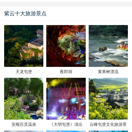
紫云十大旅游景点
天龙屯堡
夜郎洞
黄果树漂流
安顺百灵温泉
《大明屯堡》演出
云峰屯堡文化旅游景
区