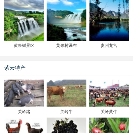
黄果树景区
黄果树瀑布
贵州龙宫
紫云特产
关岭猪
关岭牛
关岭黄牛