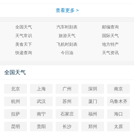
查看更多 >
全国天气
汽车时刻表
邮编查询
天气常识
旅游天气
国际天气
美食天下
飞机时刻表
地方特产
快递查询
今日油
天气资讯
全国天气
北京
上海
广州
深圳
南京
杭州
武汉
苏州
厦门
乌鲁木齐
拉萨
南宁
石家庄
福州
海口
昆明
贵阳
长沙
郑州
太原