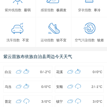
紫外线指数
最弱
感冒指数
极易发
穿衣指数
寒冷
洗车指数
不宜
运动指数
较不宜
空气污染指数
较差
紫云苗族布依族自治县周边今天天气
白云
0
/
-2
°C
花溪
0
/
0
°C
乌当
0
/
0
°C
安顺
2
/
-1
°C
普定
3
/
0
°C
镇宁
3
/
0
°C