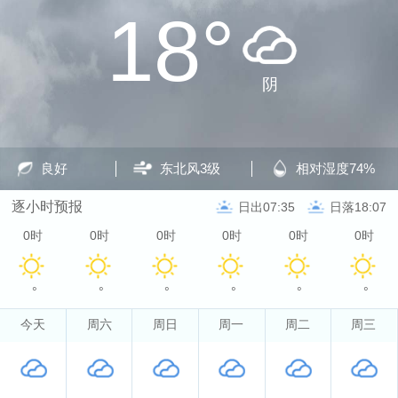
18°
阴
良好
东北风
3级
相对湿度
74%
逐小时预报
日出07:35
日落18:07
0时
0时
0时
0时
0时
0时
°
°
°
°
°
°
今天
周六
周日
周一
周二
周三