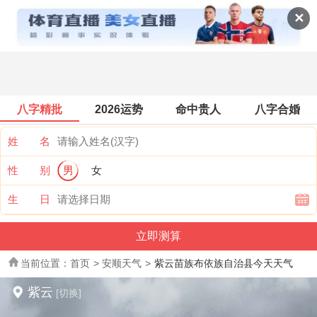
全国天气
✕
八字精批
2026运势
命中贵人
八字合婚
姓 名
性 别
男
女
生 日
当前位置：
首页
>
安顺天气
>
紫云苗族布依族自治县今天天气
紫云
[切换]