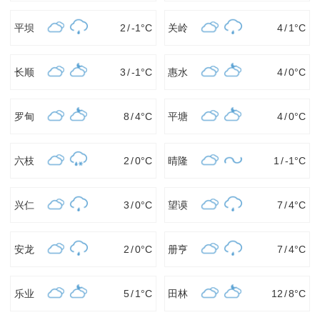
平坝
2
/
-1
°C
关岭
4
/
1
°C
长顺
3
/
-1
°C
惠水
4
/
0
°C
罗甸
8
/
4
°C
平塘
4
/
0
°C
六枝
2
/
0
°C
晴隆
1
/
-1
°C
兴仁
3
/
0
°C
望谟
7
/
4
°C
安龙
2
/
0
°C
册亨
7
/
4
°C
乐业
5
/
1
°C
田林
12
/
8
°C