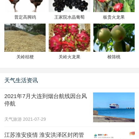
普定高脚鸡
王家院水晶葡萄
板贵火龙果
关岭桔梗
关岭火龙果
梭筛桃
天气生活资讯
2021年7月大连到烟台航线因台风
停航
天气旅游
2021-07-29
江苏淮安疫情 淮安洪泽区封闭管