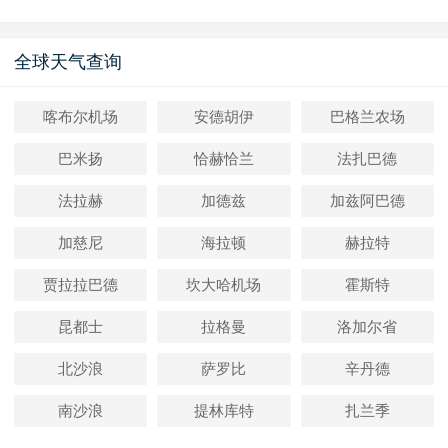
全球天气查询
喀布尔机场
安德胡伊
巴格兰农场
巴米扬
恰赫恰兰
法扎巴德
法拉赫
加德兹
加兹阿巴德
加慈尼
海拉顿
赫拉特
贾拉拉巴德
坎大哈机场
霍斯特
昆都士
拉格曼
洛加尔省
北沙浪
萨罗比
辛丹德
南沙浪
提林库特
扎兰季