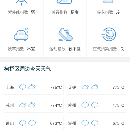
紫外线指数
弱
感冒指数
易发
穿衣指数
冷
洗车指数
不宜
运动指数
较不宜
空气污染指数
良
柯桥区周边今天天气
上海
7
/
5
°C
无锡
7
/
3
°C
苏州
7
/
4
°C
杭州
4
/
3
°C
萧山
6
/
3
°C
湖州
6
/
3
°C