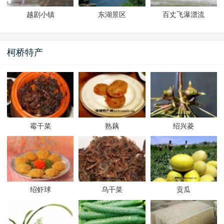
越剧小镇
东湖景区
百丈飞瀑漂流
柯桥特产
霉干菜
熟藕
绍兴菱
绍虾球
乌干菜
贡瓜