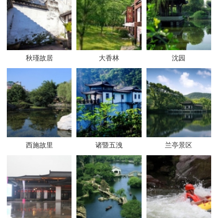
秋瑾故居
大香林
沈园
西施故里
诸暨五洩
兰亭景区