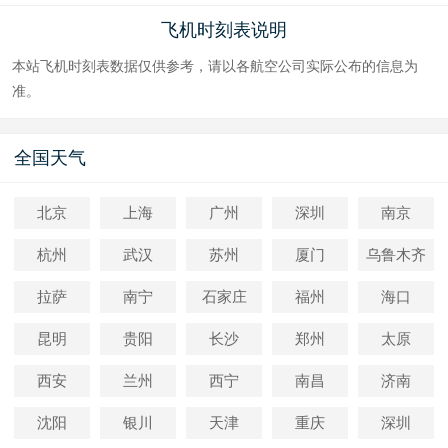
飞机时刻表说明
本站飞机时刻表数据仅供参考，请以各航空公司实际公布的信息为
准。
全国天气
北京
上海
广州
深圳
南京
杭州
武汉
苏州
厦门
乌鲁木齐
拉萨
南宁
石家庄
福州
海口
昆明
贵阳
长沙
郑州
太原
西安
兰州
西宁
南昌
济南
沈阳
银川
天津
重庆
深圳