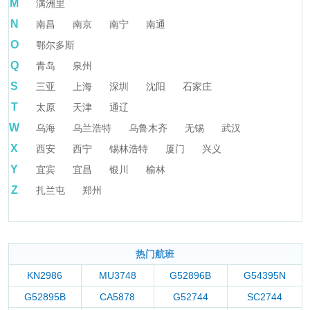
M
满洲里
N
南昌
南京
南宁
南通
O
鄂尔多斯
Q
青岛
泉州
S
三亚
上海
深圳
沈阳
石家庄
T
太原
天津
通辽
W
乌海
乌兰浩特
乌鲁木齐
无锡
武汉
X
西安
西宁
锡林浩特
厦门
兴义
Y
宜宾
宜昌
银川
榆林
Z
扎兰屯
郑州
热门航班
KN2986
MU3748
G52896B
G54395N
G52895B
CA5878
G52744
SC2744