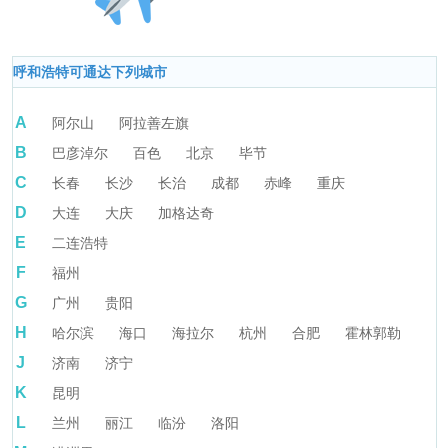
呼和浩特可通达下列城市
A
阿尔山
阿拉善左旗
B
巴彦淖尔
百色
北京
毕节
C
长春
长沙
长治
成都
赤峰
重庆
D
大连
大庆
加格达奇
E
二连浩特
F
福州
G
广州
贵阳
H
哈尔滨
海口
海拉尔
杭州
合肥
霍林郭勒
J
济南
济宁
K
昆明
L
兰州
丽江
临汾
洛阳