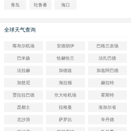
青岛
吐鲁番
海口
全球天气查询
喀布尔机场
安德胡伊
巴格兰农场
巴米扬
恰赫恰兰
法扎巴德
法拉赫
加德兹
加兹阿巴德
加慈尼
海拉顿
赫拉特
贾拉拉巴德
坎大哈机场
霍斯特
昆都士
拉格曼
洛加尔省
北沙浪
萨罗比
辛丹德