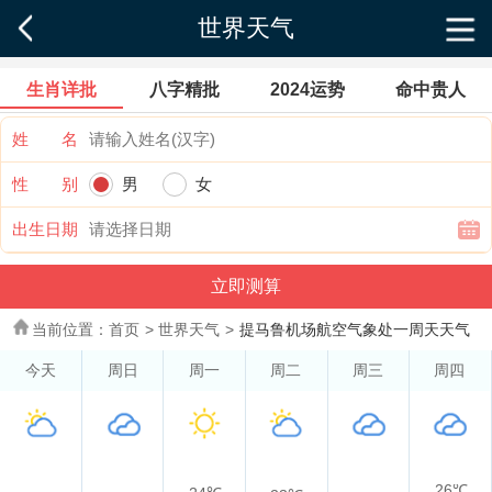
世界天气
生肖详批
八字精批
2024运势
命中贵人
姓 名
性 别
男
女
出生日期
当前位置：
首页
>
世界天气
>
提马鲁机场航空气象处一周天天气
今天
周日
周一
周二
周三
周四
26℃