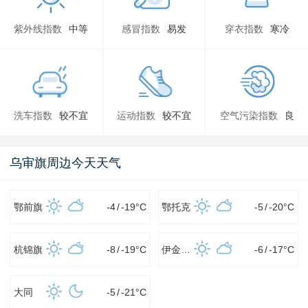
紫外线指数
中等
感冒指数
易发
穿衣指数
寒冷
洗车指数
较不宜
运动指数
较不宜
空气污染指数
良
乌审旗周边今天天气
鄂前旗
-4
/
-19
°C
鄂托克
-5
/
-20
°C
杭锦旗
-8
/
-19
°C
伊金霍洛
-6
/
-17
°C
大同
-5
/
-21
°C