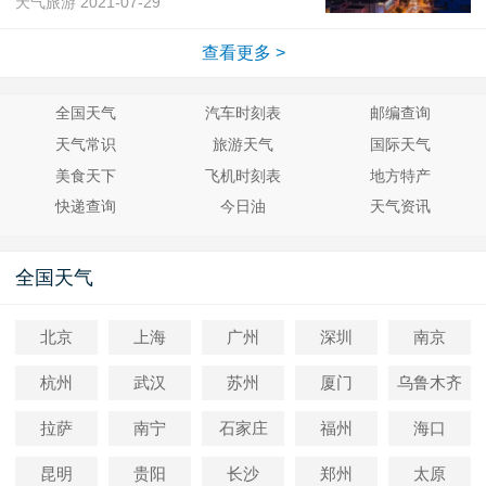
天气旅游
2021-07-29
查看更多 >
全国天气
汽车时刻表
邮编查询
天气常识
旅游天气
国际天气
美食天下
飞机时刻表
地方特产
快递查询
今日油
天气资讯
全国天气
北京
上海
广州
深圳
南京
杭州
武汉
苏州
厦门
乌鲁木齐
拉萨
南宁
石家庄
福州
海口
昆明
贵阳
长沙
郑州
太原