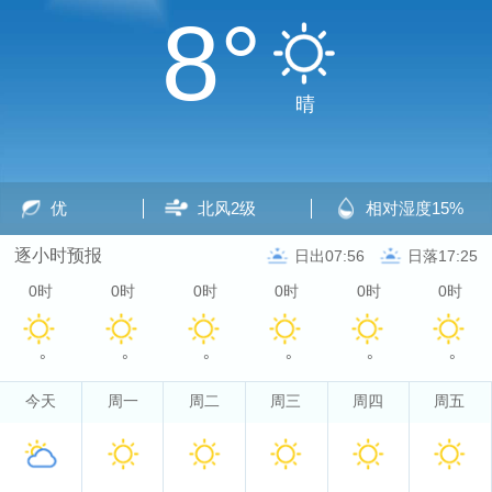
8°
晴
优
北风
2级
相对湿度
15%
逐小时预报
日出07:56
日落17:25
0时
0时
0时
0时
0时
0时
°
°
°
°
°
°
今天
周一
周二
周三
周四
周五