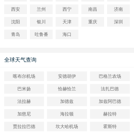
西安
兰州
西宁
南昌
济南
沈阳
银川
天津
重庆
深圳
青岛
吐鲁番
海口
全球天气查询
喀布尔机场
安德胡伊
巴格兰农场
巴米扬
恰赫恰兰
法扎巴德
法拉赫
加德兹
加兹阿巴德
加慈尼
海拉顿
赫拉特
贾拉拉巴德
坎大哈机场
霍斯特