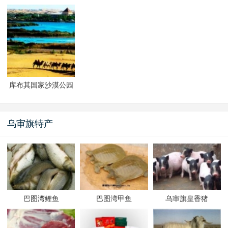
库布其国家沙漠公园
（七星湖景区）
乌审旗特产
巴图湾鲤鱼
巴图湾甲鱼
乌审旗皇香猪