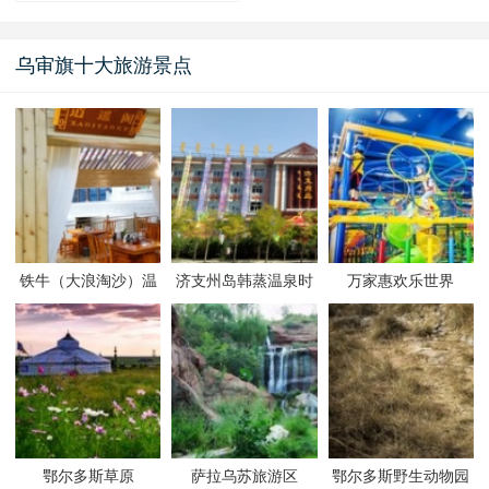
乌审旗十大旅游景点
铁牛（大浪淘沙）温
济支州岛韩蒸温泉时
万家惠欢乐世界
泉会馆
代
鄂尔多斯草原
萨拉乌苏旅游区
鄂尔多斯野生动物园