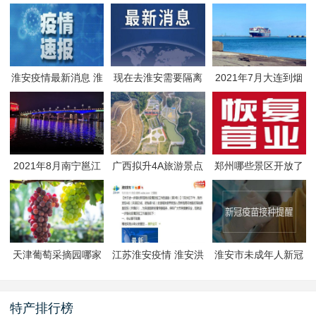
淮安疫情最新消息 淮
现在去淮安需要隔离
2021年7月大连到烟
安疫情防控政策
吗 淮安最新隔离政策
台航线因台风停航
2021年8月南宁邕江
广西拟升4A旅游景点
郑州哪些景区开放了
夜游活动
有哪些
郑州景区什么时候恢
复开放
天津葡萄采摘园哪家
江苏淮安疫情 淮安洪
淮安市未成年人新冠
好
泽区封闭管理
疫苗预约接种-生态文
旅区
特产排行榜