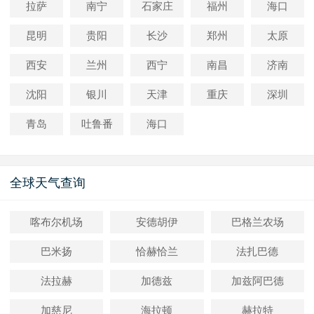
拉萨
南宁
石家庄
福州
海口
昆明
贵阳
长沙
郑州
太原
西安
兰州
西宁
南昌
济南
沈阳
银川
天津
重庆
深圳
青岛
吐鲁番
海口
全球天气查询
喀布尔机场
安德胡伊
巴格兰农场
巴米扬
恰赫恰兰
法扎巴德
法拉赫
加德兹
加兹阿巴德
加慈尼
海拉顿
赫拉特