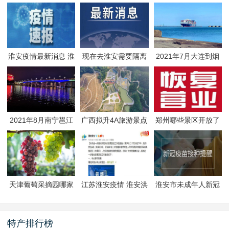
淮安疫情最新消息 淮
现在去淮安需要隔离
2021年7月大连到烟
安疫情防控政策
吗 淮安最新隔离政策
台航线因台风停航
2021年8月南宁邕江
广西拟升4A旅游景点
郑州哪些景区开放了
夜游活动
有哪些
郑州景区什么时候恢
复开放
天津葡萄采摘园哪家
江苏淮安疫情 淮安洪
淮安市未成年人新冠
好
泽区封闭管理
疫苗预约接种-生态文
旅区
特产排行榜