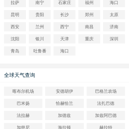
拉萨
南宁
石家庄
福州
海口
昆明
贵阳
长沙
郑州
太原
西安
兰州
西宁
南昌
济南
沈阳
银川
天津
重庆
深圳
青岛
吐鲁番
海口
全球天气查询
喀布尔机场
安德胡伊
巴格兰农场
巴米扬
恰赫恰兰
法扎巴德
法拉赫
加德兹
加兹阿巴德
加慈尼
海拉顿
赫拉特