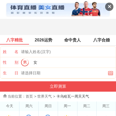
世界天气
✕
八字精批
2026运势
命中贵人
八字合婚
姓 名
性 别
男
女
生 日
当前位置：
首页
>
世界天气
>
卡乌哈瓦一周天天气
今天
周六
周日
周一
周二
周三