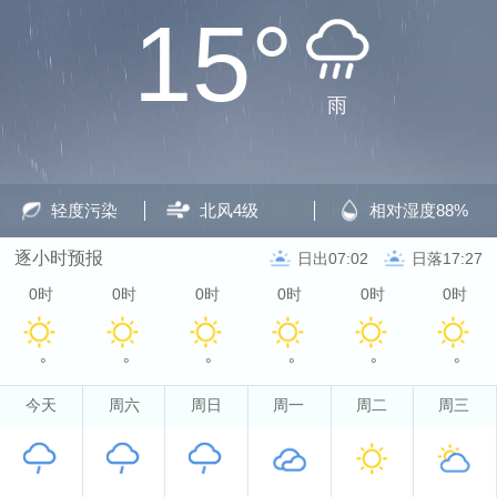
15°
雨
轻度污染
北风
4级
相对湿度
88%
逐小时预报
日出07:02
日落17:27
0时
0时
0时
0时
0时
0时
°
°
°
°
°
°
今天
周六
周日
周一
周二
周三