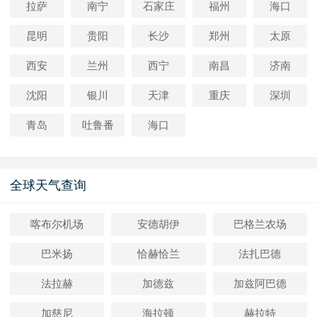
拉萨
南宁
石家庄
福州
海口
昆明
贵阳
长沙
郑州
太原
西安
兰州
西宁
南昌
济南
沈阳
银川
天津
重庆
深圳
青岛
吐鲁番
海口
全球天气查询
喀布尔机场
安德胡伊
巴格兰农场
巴米扬
恰赫恰兰
法扎巴德
法拉赫
加德兹
加兹阿巴德
加慈尼
海拉顿
赫拉特