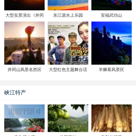
大型实景演出《井冈
东江源水上乐园
安福武功山
山》
井冈山风景名胜区
大型红色主题舞台话
羊狮慕风景区
剧《我的红军哥》
峡江特产