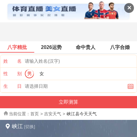
全国天气
✕
八字精批
2026运势
命中贵人
八字合婚
姓 名
性 别
男
女
生 日
当前位置：
首页
>
吉安天气
>
峡江县今天天气
峡江
[切换]