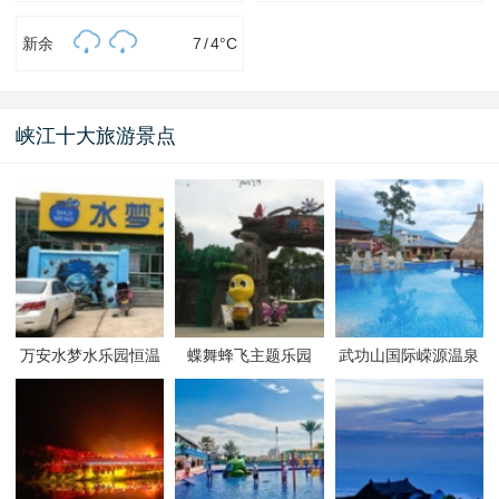
新余
7
/
4
°C
峡江十大旅游景点
万安水梦水乐园恒温
蝶舞蜂飞主题乐园
武功山国际嵘源温泉
游泳馆
度假村