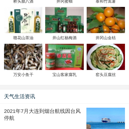
桥头腊八酒
井冈蜜柚
泰和竹篙薯
赣花山茶油
井山红杨梅酒
井冈山金桔
万安小鱼干
宝山客家腐乳
窑头豆腐丝
天气生活资讯
2021年7月大连到烟台航线因台风
停航