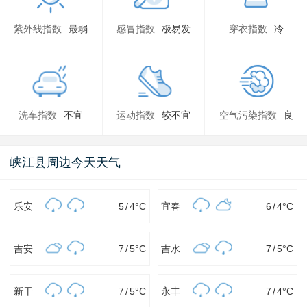
紫外线指数
最弱
感冒指数
极易发
穿衣指数
冷
洗车指数
不宜
运动指数
较不宜
空气污染指数
良
峡江县周边今天天气
乐安
5
/
4
°C
宜春
6
/
4
°C
吉安
7
/
5
°C
吉水
7
/
5
°C
新干
7
/
5
°C
永丰
7
/
4
°C