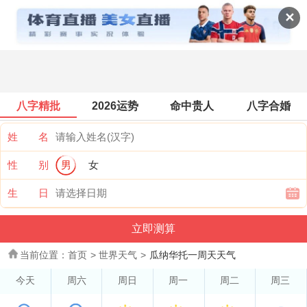
世界天气
✕
八字精批
2026运势
命中贵人
八字合婚
姓 名
性 别
男
女
生 日
当前位置：
首页
>
世界天气
>
瓜纳华托一周天天气
今天
周六
周日
周一
周二
周三