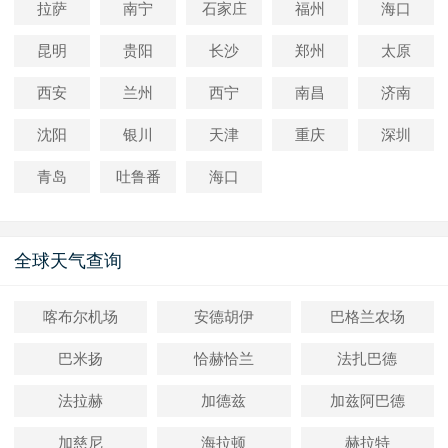
拉萨
南宁
石家庄
福州
海口
昆明
贵阳
长沙
郑州
太原
西安
兰州
西宁
南昌
济南
沈阳
银川
天津
重庆
深圳
青岛
吐鲁番
海口
全球天气查询
喀布尔机场
安德胡伊
巴格兰农场
巴米扬
恰赫恰兰
法扎巴德
法拉赫
加德兹
加兹阿巴德
加慈尼
海拉顿
赫拉特