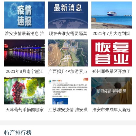
淮安疫情最新消息 淮
现在去淮安需要隔离
2021年7月大连到烟
安疫情防控政策
吗 淮安最新隔离政策
台航线因台风停航
2021年8月南宁邕江
广西拟升4A旅游景点
郑州哪些景区开放了
夜游活动
有哪些
郑州景区什么时候恢
复开放
天津葡萄采摘园哪家
江苏淮安疫情 淮安洪
淮安市未成年人新冠
好
泽区封闭管理
疫苗预约接种-生态文
旅区
特产排行榜