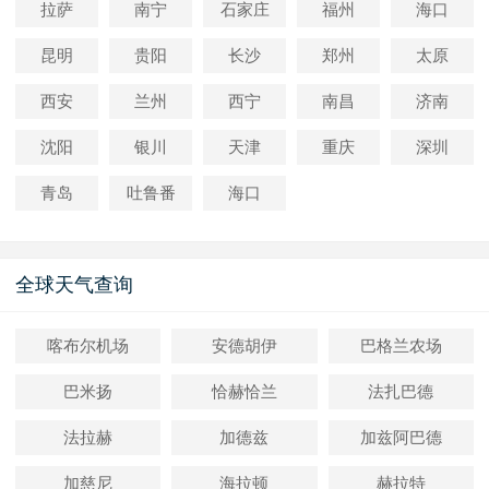
拉萨
南宁
石家庄
福州
海口
昆明
贵阳
长沙
郑州
太原
西安
兰州
西宁
南昌
济南
沈阳
银川
天津
重庆
深圳
青岛
吐鲁番
海口
全球天气查询
喀布尔机场
安德胡伊
巴格兰农场
巴米扬
恰赫恰兰
法扎巴德
法拉赫
加德兹
加兹阿巴德
加慈尼
海拉顿
赫拉特