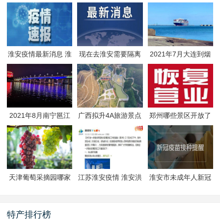
淮安疫情最新消息 淮
现在去淮安需要隔离
2021年7月大连到烟
安疫情防控政策
吗 淮安最新隔离政策
台航线因台风停航
2021年8月南宁邕江
广西拟升4A旅游景点
郑州哪些景区开放了
夜游活动
有哪些
郑州景区什么时候恢
复开放
天津葡萄采摘园哪家
江苏淮安疫情 淮安洪
淮安市未成年人新冠
好
泽区封闭管理
疫苗预约接种-生态文
旅区
特产排行榜