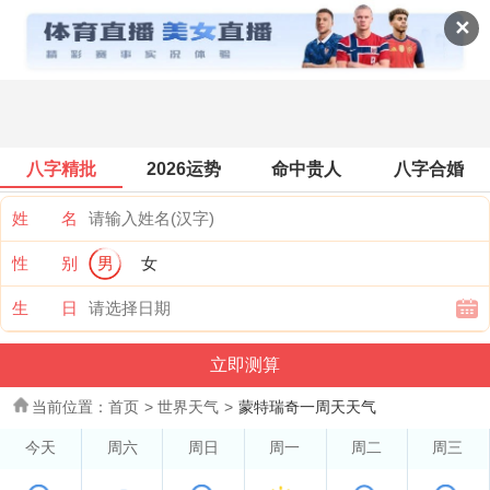
世界天气
✕
八字精批
2026运势
命中贵人
八字合婚
姓 名
性 别
男
女
生 日
当前位置：
首页
>
世界天气
>
蒙特瑞奇一周天天气
今天
周六
周日
周一
周二
周三