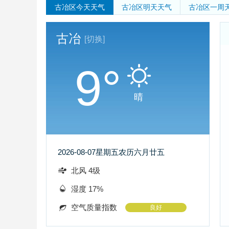
古冶区
今天天气
古冶区
明天天气
古冶区
一周
古冶
[切换]
9°
晴
2026-08-07
星期五
农历六月廿五
北风 4级
湿度 17%
空气质量指数
良好