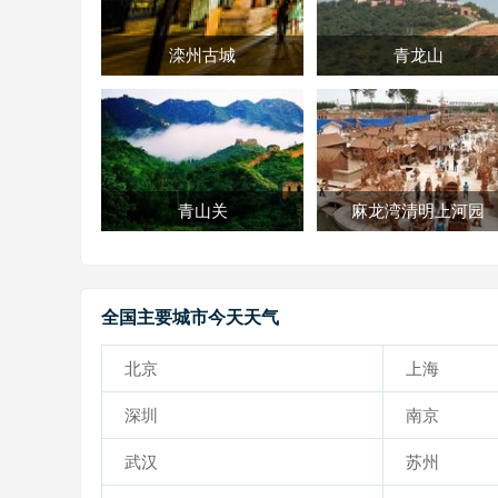
滦州古城
青龙山
青山关
麻龙湾清明上河园
全国主要城市今天天气
北京
上海
深圳
南京
武汉
苏州