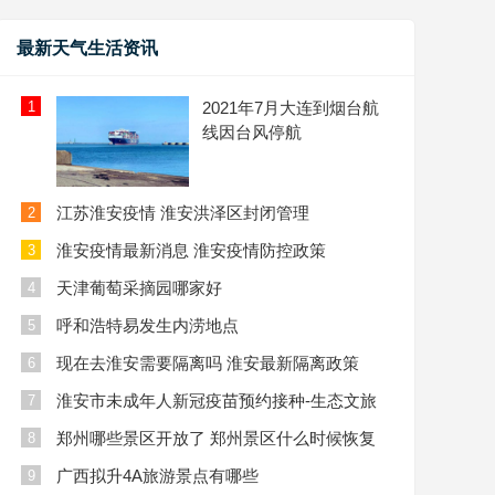
最新天气生活资讯
1
2021年7月大连到烟台航
线因台风停航
江苏淮安疫情 淮安洪泽区封闭管理
2
淮安疫情最新消息 淮安疫情防控政策
3
天津葡萄采摘园哪家好
4
呼和浩特易发生内涝地点
5
现在去淮安需要隔离吗 淮安最新隔离政策
6
淮安市未成年人新冠疫苗预约接种-生态文旅
7
区
郑州哪些景区开放了 郑州景区什么时候恢复
8
开放
广西拟升4A旅游景点有哪些
9