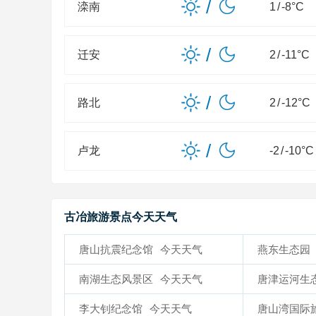
/
滦南
1
/
-8
°C
/
迁安
2
/
-11
°C
/
路北
2
/
-12
°C
/
卢龙
-2
/
-10
°C
古冶旅游景点今天天气
唐山抗震纪念馆
今天天气
燕东生态园
南湖生态风景区
今天天气
唐津运河生
天气
李大钊纪念馆
今天天气
唐山湾国际