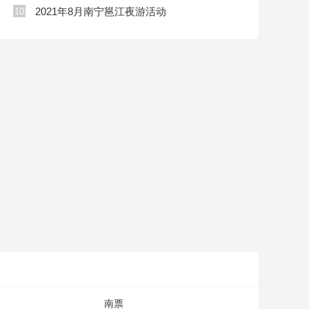
2021年8月南宁邕江夜游活动
10
南票