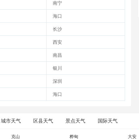
南宁
海口
长沙
西安
南昌
银川
深圳
海口
城市天气
区县天气
景点天气
国际天气
克山
桦甸
大安