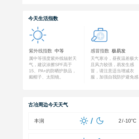
今天生活指数
紫外线指数
中等
感冒指数
极易发
属中等强度紫外线辐射天
天气寒冷，昼夜温差极大
气，建议涂擦SPF高于
且风力较强，易发生感
15、PA+的防晒护肤品，
冒，请注意适当增减衣
戴帽子、太阳镜。
服，加强自我防护避免感
冒。
古冶周边今天天气
/
丰润
2
/
-10
°C