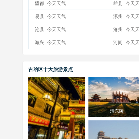
望都
今天天气
雄县
今天
易县
今天天气
涿州
今天
沧县
今天天气
沧州
今天
海兴
今天天气
河间
今天
古冶区十大旅游景点
清东陵