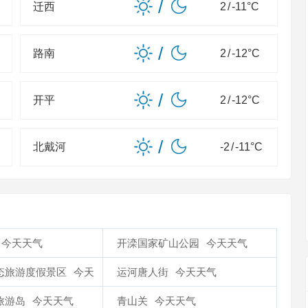
/
迁西
2
/
-11
°C
/
路南
2
/
-12
°C
/
开平
2
/
-12
°C
/
北戴河
-2
/
-11
°C
今天天气
开滦国家矿山公园
今天天气
态旅游度假景区
今天
运河唐人街
今天天气
旅游岛
今天天气
青山关
今天天气