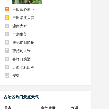
玉田紫心萝卜
2
玉田紫皮大蒜
3
滦南大米
4
丰润生姜
5
曹妃甸胭脂稻
6
曹妃甸大米
7
喜峰口烧酒
8
迁西七彩山鸡
9
安梨
10
古冶区热门景点天气
景点
空气质量
气温