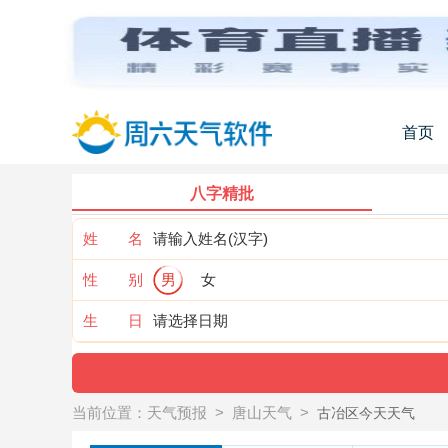
首页
八字精批
姓 名
性 别
男
女
生 日
当前位置：
天气预报
>
唐山天气
>
古冶区今天天气