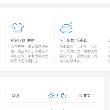
穿衣指数
寒冷
洗车指数
较不宜
天气寒冷，建议着厚羽绒
较不宜洗车，未来一天无
服、毛皮大衣加厚毛衣等
雨，风力较大，如果执意
隆冬服装。年老体弱者尤
擦洗汽车，要做好蒙上污
其要注意保暖防冻。
垢的心理准备。
/
滦县
2
/
-9
°C