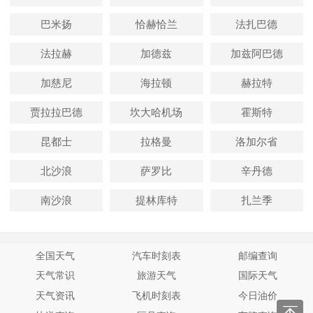
巴米扬
恰赫恰兰
法扎巴德
法拉赫
加德兹
加兹阿巴德
加慈尼
海拉顿
赫拉特
贾拉拉巴德
坎大哈机场
霍斯特
昆都士
拉格曼
洛加尔省
北沙浪
萨罗比
辛丹德
南沙浪
提林库特
扎兰季
全国天气
汽车时刻表
邮编查询
天气常识
旅游天气
国际天气
天气资讯
飞机时刻表
今日油价