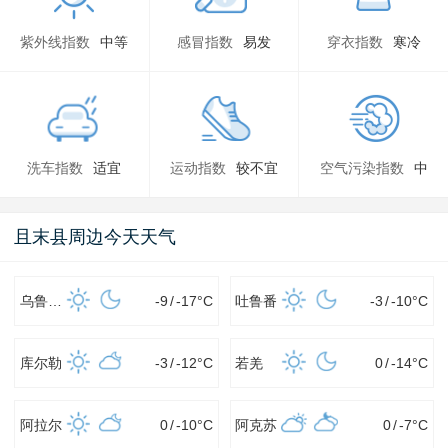
紫外线指数
中等
感冒指数
易发
穿衣指数
寒冷
洗车指数
适宜
运动指数
较不宜
空气污染指数
中
且末县周边今天天气
乌鲁木齐
-9
/
-17
°C
吐鲁番
-3
/
-10
°C
库尔勒
-3
/
-12
°C
若羌
0
/
-14
°C
阿拉尔
0
/
-10
°C
阿克苏
0
/
-7
°C