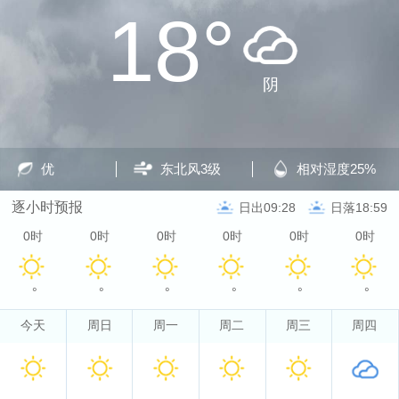
18°
阴
优
东北风
3级
相对湿度
25%
逐小时预报
日出09:28
日落18:59
0时
0时
0时
0时
0时
0时
°
°
°
°
°
°
今天
周日
周一
周二
周三
周四