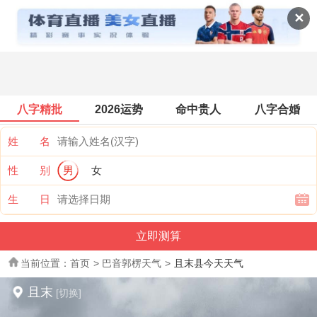
全国天气
✕
八字精批
2026运势
命中贵人
八字合婚
姓 名
性 别
男
女
生 日
当前位置：
首页
>
巴音郭楞天气
>
且末县今天天气
且末
[切换]