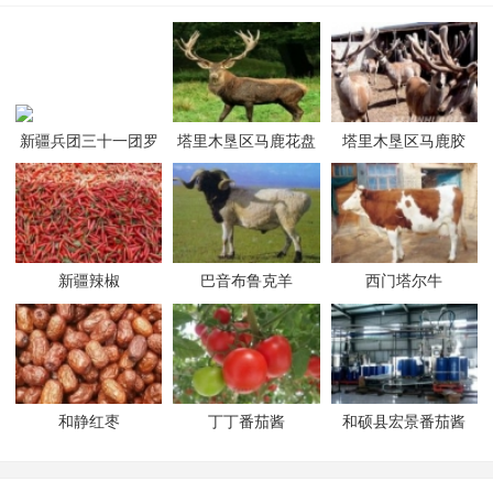
新疆兵团三十一团罗
塔里木垦区马鹿花盘
塔里木垦区马鹿胶
布麻
新疆辣椒
巴音布鲁克羊
西门塔尔牛
和静红枣
丁丁番茄酱
和硕县宏景番茄酱