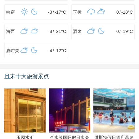
哈密
-3
/
-17
°C
玉树
0
/
-18
°C
海西
-8
/
-21
°C
酒泉
0
/
-19
°C
嘉峪关
-4
/
-12
°C
且末十大旅游景点
玉园水汇
金水缘国际假日水会
维斯特假日酒店温泉