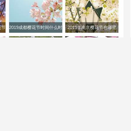
花节
2019成都樱花节时间什么时
2019年南京樱花节在哪里
樱花
候 成都樱花节时间地点门
南京各大樱花节地址路线及
票
门票
时候
2019南京樱花节具体时间
几号
2019南京鸡鸣寺樱花几月开
19
2019年南京樱花节在哪里
2019济南樱花节时间 济南
花攻
南京各大樱花节地址路线及
樱花节2019年几月几日开
门票