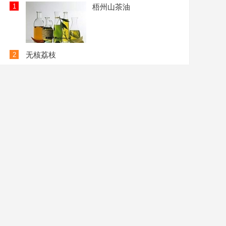
1
梧州山茶油
无核荔枝
2
茅山贡桃
3
苗家腊肉
4
梁平竹帘
5
梁平柚
6
龙潭大米
7
翡翠凉粉
8
辣椒泡鱼
9
黄连
10
城口老腊肉
11