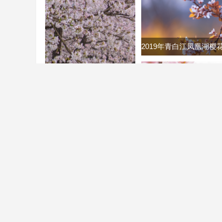
2019年青白江凤凰湖樱
什么时候 2019青白江
节时间及票价
2019年无锡樱花节时间什么
2019鹤壁樱花节是什么
时候 无锡鼋头渚樱花节
2019河南鹤壁市樱花节
2019时间门票
2019句容樱花节是什么时候
2019杭州樱花节时间 20
句容樱花节2019时间地点门
杭州双浦樱花节最全赏
票
略