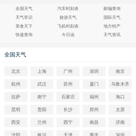
全国天气
汽车时刻表
邮编查询
天气常识
旅游天气
国际天气
美食天下
飞机时刻表
地方特产
快递查询
今日油
天气资讯
全国天气
北京
上海
广州
深圳
南京
杭州
武汉
苏州
厦门
乌鲁木齐
拉萨
南宁
石家庄
福州
海口
昆明
贵阳
长沙
郑州
太原
西安
兰州
西宁
南昌
济南
沈阳
银川
天津
重庆
深圳