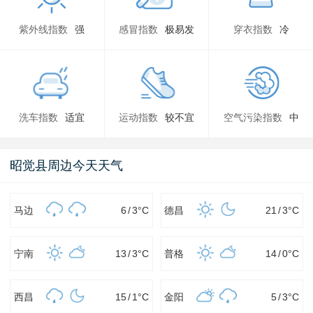
紫外线指数
强
感冒指数
极易发
穿衣指数
冷
洗车指数
适宜
运动指数
较不宜
空气污染指数
中
昭觉县周边今天天气
马边
6
/
3
°C
德昌
21
/
3
°C
宁南
13
/
3
°C
普格
14
/
0
°C
西昌
15
/
1
°C
金阳
5
/
3
°C