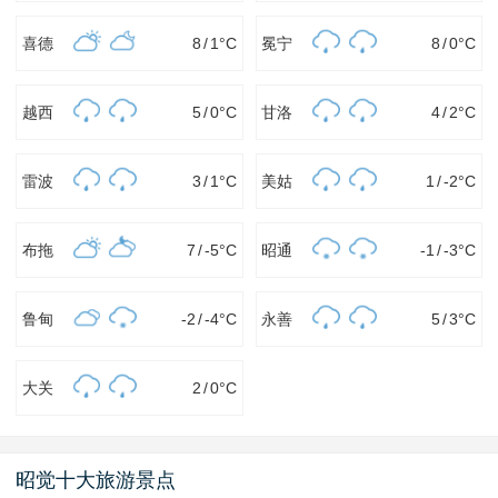
喜德
8
/
1
°C
冕宁
8
/
0
°C
越西
5
/
0
°C
甘洛
4
/
2
°C
雷波
3
/
1
°C
美姑
1
/
-2
°C
布拖
7
/
-5
°C
昭通
-1
/
-3
°C
鲁甸
-2
/
-4
°C
永善
5
/
3
°C
大关
2
/
0
°C
昭觉十大旅游景点