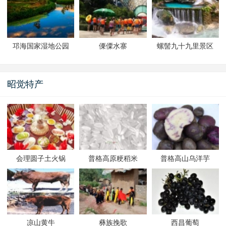
邛海国家湿地公园
傈僳水寨
螺髻九十九里景区
昭觉特产
会理圆子土火锅
普格高原粳稻米
普格高山乌洋芋
凉山黄牛
彝族挽歌
西昌葡萄