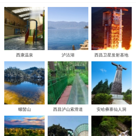
西康温泉
泸沽湖
西昌卫星发射基地
螺髻山
西昌泸山索滑道
安哈彝寨仙人洞