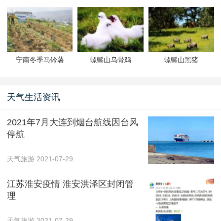
宁南冬季马铃薯
螺髻山乌骨鸡
螺髻山黑猪
天气生活资讯
2021年7月大连到烟台航线因台风
停航
天气旅游
2021-07-29
江苏淮安疫情 淮安洪泽区封闭管
理
天气旅游
2021-07-29