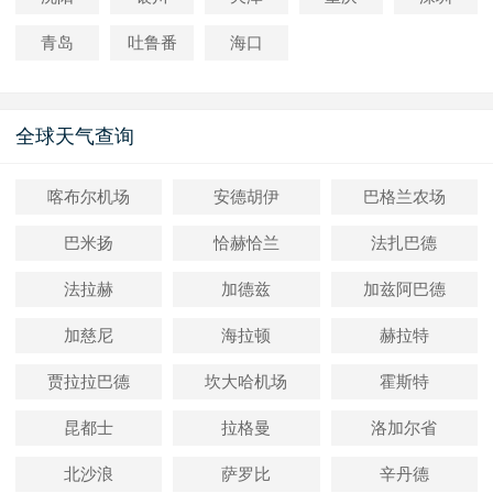
青岛
吐鲁番
海口
全球天气查询
喀布尔机场
安德胡伊
巴格兰农场
巴米扬
恰赫恰兰
法扎巴德
法拉赫
加德兹
加兹阿巴德
加慈尼
海拉顿
赫拉特
贾拉拉巴德
坎大哈机场
霍斯特
昆都士
拉格曼
洛加尔省
北沙浪
萨罗比
辛丹德