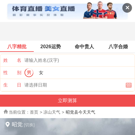
全国天气
✕
八字精批
2026运势
命中贵人
八字合婚
姓 名
性 别
男
女
生 日
当前位置：
首页
>
凉山天气
>
昭觉县今天天气
昭觉
[切换]