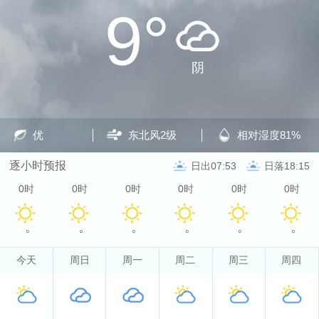
9°
阴
优
东北风
2级
相对湿度
81%
逐小时预报
日出07:53
日落18:15
0时
0时
0时
0时
0时
0时
°
°
°
°
°
°
今天
周日
周一
周二
周三
周四