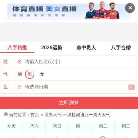
世界天气
✕
八字精批
2026运势
命中贵人
八字合婚
姓 名
性 别
男
女
生 日
当前位置：
首页
>
世界天气
>
埃拉契迪亚一周天天气
今天
周六
周日
周一
周二
周三