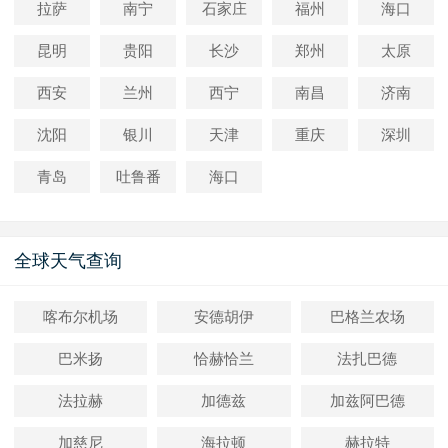
拉萨
南宁
石家庄
福州
海口
昆明
贵阳
长沙
郑州
太原
西安
兰州
西宁
南昌
济南
沈阳
银川
天津
重庆
深圳
青岛
吐鲁番
海口
全球天气查询
喀布尔机场
安德胡伊
巴格兰农场
巴米扬
恰赫恰兰
法扎巴德
法拉赫
加德兹
加兹阿巴德
加慈尼
海拉顿
赫拉特