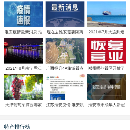
淮安疫情最新消息 淮
现在去淮安需要隔离
2021年7月大连到烟
安疫情防控政策
吗 淮安最新隔离政策
台航线因台风停航
2021年8月南宁邕江
广西拟升4A旅游景点
郑州哪些景区开放了
夜游活动
有哪些
郑州景区什么时候恢
复开放
天津葡萄采摘园哪家
江苏淮安疫情 淮安洪
淮安市未成年人新冠
好
泽区封闭管理
疫苗预约接种-生态文
旅区
特产排行榜