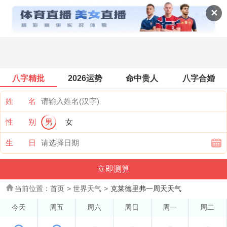
世界天气
✕
八字精批
2026运势
命中贵人
八字合婚
姓 名
性 别
男
女
生 日
当前位置：
首页
>
世界天气
>
克莱德里弗一周天天气
今天
周五
周六
周日
周一
周二