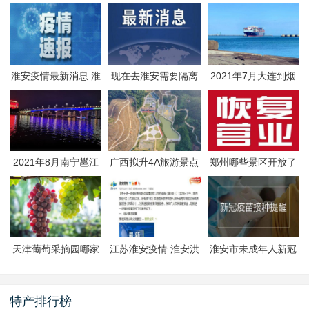
淮安疫情最新消息 淮
现在去淮安需要隔离
2021年7月大连到烟
安疫情防控政策
吗 淮安最新隔离政策
台航线因台风停航
2021年8月南宁邕江
广西拟升4A旅游景点
郑州哪些景区开放了
夜游活动
有哪些
郑州景区什么时候恢
复开放
天津葡萄采摘园哪家
江苏淮安疫情 淮安洪
淮安市未成年人新冠
好
泽区封闭管理
疫苗预约接种-生态文
旅区
特产排行榜