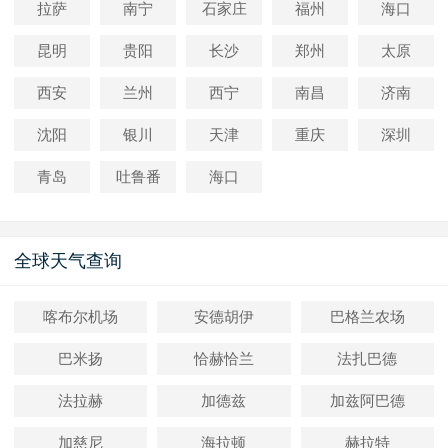
拉萨
南宁
石家庄
福州
海口
昆明
贵阳
长沙
郑州
太原
西安
兰州
西宁
南昌
济南
沈阳
银川
天津
重庆
深圳
青岛
吐鲁番
海口
全球天气查询
喀布尔机场
安德胡伊
巴格兰农场
巴米扬
恰赫恰兰
法扎巴德
法拉赫
加德兹
加兹阿巴德
加慈尼
海拉顿
赫拉特