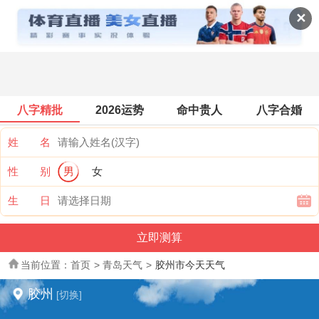
全国天气
✕
八字精批
2026运势
命中贵人
八字合婚
姓 名
性 别
男
女
生 日
当前位置：
首页
>
青岛天气
>
胶州市今天天气
胶州
[切换]