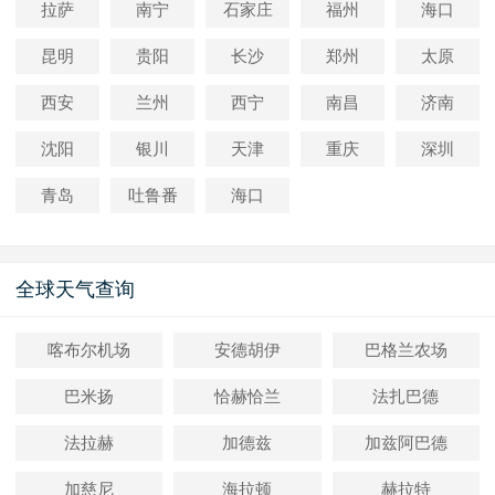
拉萨
南宁
石家庄
福州
海口
昆明
贵阳
长沙
郑州
太原
西安
兰州
西宁
南昌
济南
沈阳
银川
天津
重庆
深圳
青岛
吐鲁番
海口
全球天气查询
喀布尔机场
安德胡伊
巴格兰农场
巴米扬
恰赫恰兰
法扎巴德
法拉赫
加德兹
加兹阿巴德
加慈尼
海拉顿
赫拉特