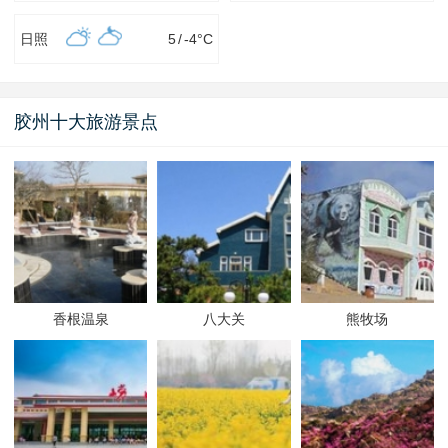
日照
5
/
-4
°C
胶州十大旅游景点
香根温泉
八大关
熊牧场