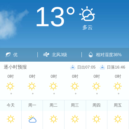
13°
多云
优
北风
3级
相对湿度
36%
逐小时预报
日出07:05
日落16:46
0时
0时
0时
0时
0时
0时
°
°
°
°
°
°
今天
周一
周二
周三
周四
周五