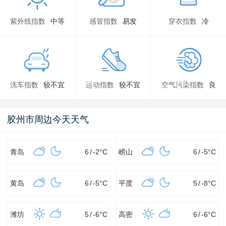
紫外线指数
中等
感冒指数
易发
穿衣指数
冷
洗车指数
较不宜
运动指数
较不宜
空气污染指数
良
胶州市周边今天天气
青岛
6
/
-2
°C
崂山
6
/
-5
°C
黄岛
6
/
-5
°C
平度
5
/
-8
°C
潍坊
5
/
-6
°C
高密
6
/
-6
°C