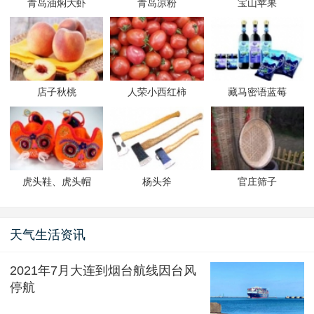
青岛油焖大虾
青岛凉粉
宝山苹果
店子秋桃
人荣小西红柿
藏马密语蓝莓
虎头鞋、虎头帽
杨头斧
官庄筛子
天气生活资讯
2021年7月大连到烟台航线因台风
停航