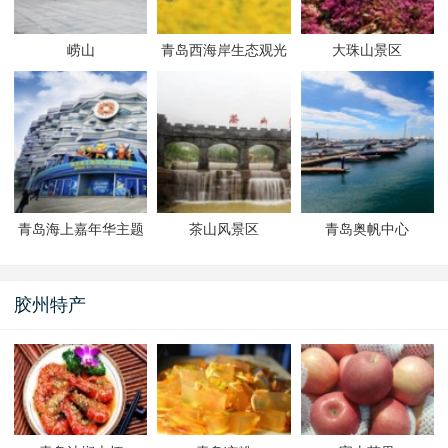
崂山
青岛西海岸生态观光
大珠山景区
园
青岛海上嘉年华主题
茶山风景区
青岛奥帆中心
乐园
胶州特产