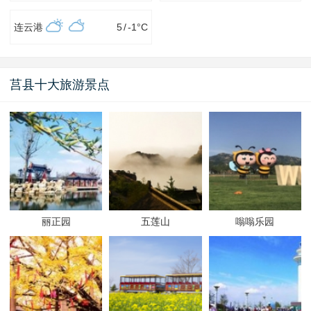
连云港
5
/
-1
°C
莒县十大旅游景点
丽正园
五莲山
嗡嗡乐园