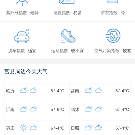
紫外线指数
最弱
感冒指数
易发
穿衣指数
冷
洗车指数
适宜
运动指数
较不宜
空气污染指数
较差
莒县周边今天天气
临沂
5
/
-4
°C
莒南
5
/
-4
°C
沂南
5
/
-6
°C
临沭
6
/
-4
°C
枣庄
6
/
-4
°C
日照
5
/
-4
°C