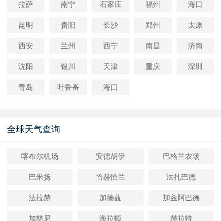
拉萨
南宁
石家庄
福州
海口
昆明
贵阳
长沙
郑州
太原
西安
兰州
西宁
南昌
济南
沈阳
银川
天津
重庆
深圳
青岛
吐鲁番
海口
全球天气查询
喀布尔机场
安德胡伊
巴格兰农场
巴米扬
恰赫恰兰
法扎巴德
法拉赫
加德兹
加兹阿巴德
加慈尼
海拉顿
赫拉特