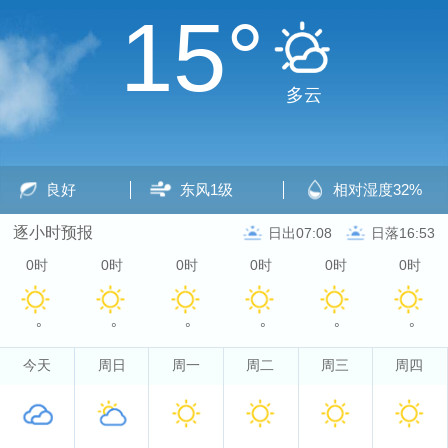
15°
多云
良好
东风
1级
相对湿度
32%
逐小时预报
日出07:08
日落16:53
0时
0时
0时
0时
0时
0时
°
°
°
°
°
°
今天
周日
周一
周二
周三
周四