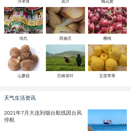
浮来青
岚芹
槐花蜜
纸扎
西施舌
樱桃
山蘑菇
巨峰茶叶
五莲苹果
天气生活资讯
2021年7月大连到烟台航线因台风
停航