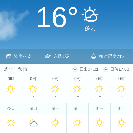
16°
多云
轻度污染
东风
1级
相对湿度
21%
逐小时预报
日出07:31
日落17:03
0时
0时
0时
0时
0时
0时
°
°
°
°
°
°
今天
周日
周一
周二
周三
周四