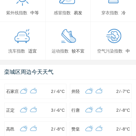
紫外线指数
中等
感冒指数
易发
穿衣指数
冷
洗车指数
适宜
运动指数
较不宜
空气污染指数
中
栾城区周边今天天气
石家庄
2
/
-6
°C
井陉
2
/
-7
°C
正定
3
/
-6
°C
行唐
2
/
-8
°C
高邑
2
/
-8
°C
赞皇
2
/
-8
°C