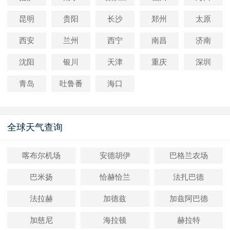
昆明
贵阳
长沙
郑州
太原
西安
兰州
西宁
南昌
济南
沈阳
银川
天津
重庆
深圳
青岛
吐鲁番
海口
全球天气查询
喀布尔机场
安德胡伊
巴格兰农场
巴米扬
恰赫恰兰
法扎巴德
法拉赫
加德兹
加兹阿巴德
加慈尼
海拉顿
赫拉特