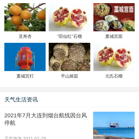
灵寿杏
“田仙红”石榴
藁城宫面
藁城宫灯
平山姬菇
元氏石榴
天气生活资讯
2021年7月大连到烟台航线因台风
停航
天气旅游
2021-07-29