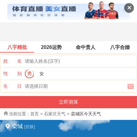
全国天气
✕
八字精批
2026运势
命中贵人
八字合婚
姓 名
性 别
男
女
生 日
当前位置：
首页
>
石家庄天气
>
栾城区今天天气
栾城
[切换]