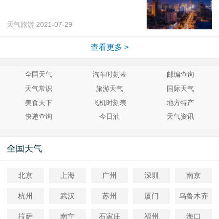
天气旅游
2021-07-29
查看更多 >
全国天气
汽车时刻表
邮编查询
天气常识
旅游天气
国际天气
美食天下
飞机时刻表
地方特产
快递查询
今日油
天气资讯
全国天气
北京
上海
广州
深圳
南京
杭州
武汉
苏州
厦门
乌鲁木齐
拉萨
南宁
石家庄
福州
海口