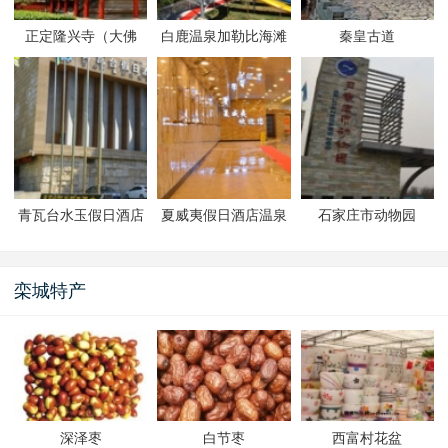
正定隆兴寺（大佛
白鹿温泉加勒比海滩
秦皇古道
寺）
水上乐园
青瓦台水玉假日酒店
夏威夷假日酒店温泉
石家庄市动物园
温泉
栾城特产
深泽枣
白节枣
西富村花盆