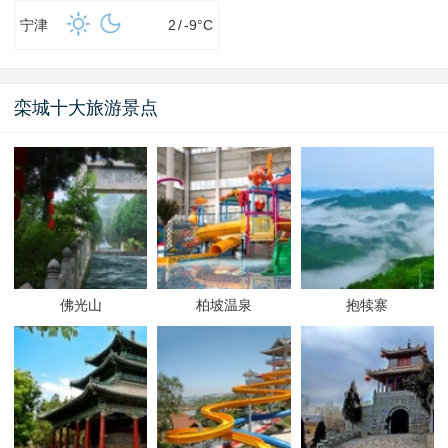
宁津
2
/
-9
°C
栾城十大旅游景点
佛光山
柏坡温泉
抱犊寨