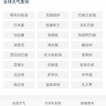
全球天气查询
喀布尔机场
安德胡伊
巴格兰农场
巴米扬
恰赫恰兰
法扎巴德
法拉赫
加德兹
加兹阿巴德
加慈尼
海拉顿
赫拉特
贾拉拉巴德
坎大哈机场
霍斯特
昆都士
拉格曼
洛加尔省
北沙浪
萨罗比
辛丹德
南沙浪
提林库特
扎兰季
全国天气
汽车时刻表
邮编查询