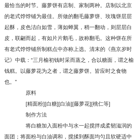
最恰当的时节。藤萝饼有店制、家制两种。店制以北京
的老式饽饽铺为最佳。所做的翻毛藤萝饼、玫瑰饼层层
起酥，皮色洁白如雪，薄如蝉翼，稍一翻动，则层层白
皮，联翩而起，有如片片鹅毛，故称翻毛。这种饼在所
有老式饽饽铺所制糕点中亦称上选。清末的《燕京岁时
记》中载：“三月榆初钱时采而蒸之，合以糖面，谓之榆
钱糕。以藤萝花为之者，谓之藤萝饼。皆应时之食物
也。”
原料
[精面粉][白糖][白油][藤萝花][桃仁等]
制作方法
将白糖加入面粉中与水一起搅拌成柔韧滋润的
面团；将面粉与白油调和，搅揉到酥面均匀且软硬适中