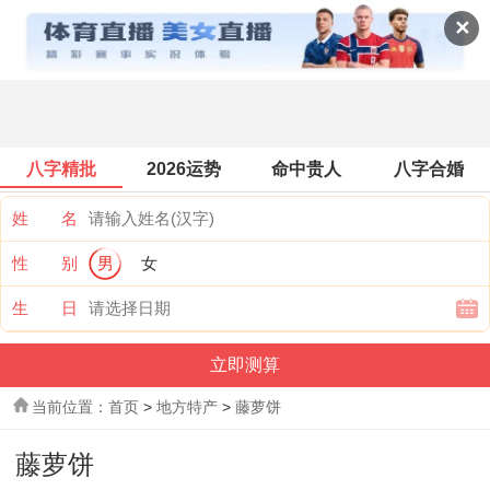
地方特产
✕
八字精批
2026运势
命中贵人
八字合婚
姓 名
性 别
男
女
生 日
当前位置：
首页
>
地方特产
>
藤萝饼
藤萝饼