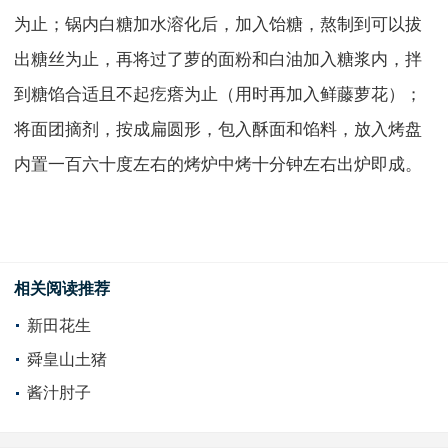
为止；锅内白糖加水溶化后，加入饴糖，熬制到可以拔
出糖丝为止，再将过了萝的面粉和白油加入糖浆内，拌
到糖馅合适且不起疙瘩为止（用时再加入鲜藤萝花）；
将面团摘剂，按成扁圆形，包入酥面和馅料，放入烤盘
内置一百六十度左右的烤炉中烤十分钟左右出炉即成。
相关阅读推荐
新田花生
舜皇山土猪
酱汁肘子