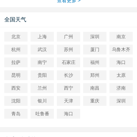
查看更多 >
全国天气
北京
上海
广州
深圳
南京
杭州
武汉
苏州
厦门
乌鲁木齐
拉萨
南宁
石家庄
福州
海口
昆明
贵阳
长沙
郑州
太原
西安
兰州
西宁
南昌
济南
沈阳
银川
天津
重庆
深圳
青岛
吐鲁番
海口