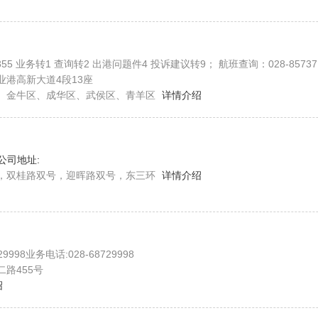
1 查询转2 出港问题件4 投诉建议转9； 航班查询：028-85737193、85737181； 进港问题：028-85737151、85737
业港高新大道4段13座
、金牛区、成华区、武侯区、青羊区
详情介绍
公司地址:
，双桂路双号，迎晖路双号，东三环
详情介绍
9998业务电话:028-68729998
路455号
绍