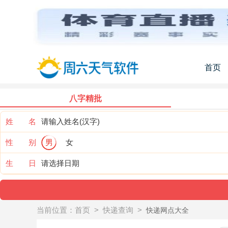
首页
八字精批
姓 名
性 别
男
女
生 日
当前位置：
首页
>
快递查询
>
快递网点大全