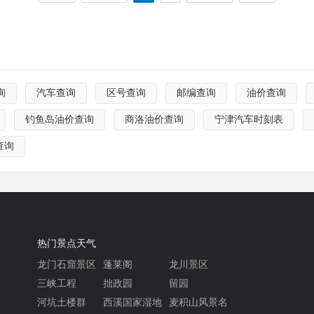
询
汽车查询
区号查询
邮编查询
油价查询
钓鱼岛油价查询
商洛油价查询
宁津汽车时刻表
查询
热门景点天气
龙门石窟景区
蓬莱阁
龙川景区
三峡工程
拙政园
留园
河坑土楼群
西溪国家湿地
麦积山风景名