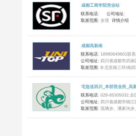
成都工商学院营业站
8
联系电话:
公司地址:
取派范围:
全境
详情介绍
成都高新南
9
联系电话:
18980649801联系
公司地址:
四川省成都市武侯
取派范围:
B:北至南三环/南四
宅急送四川_本部营业所_高
10
联系电话:
028-85305032,
公司地址:
四川省成都市锦江区
取派范围:
琉璃乡、潘家沟乡