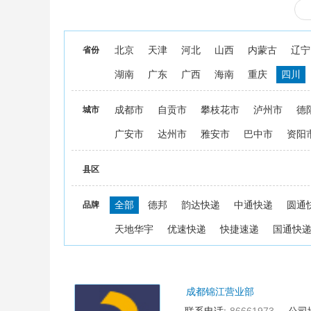
北京
天津
河北
山西
内蒙古
辽宁
省份
湖南
广东
广西
海南
重庆
四川
成都市
自贡市
攀枝花市
泸州市
德
城市
广安市
达州市
雅安市
巴中市
资阳
县区
全部
德邦
韵达快递
中通快递
圆通
品牌
天地华宇
优速快递
快捷速递
国通快
成都锦江营业部
1