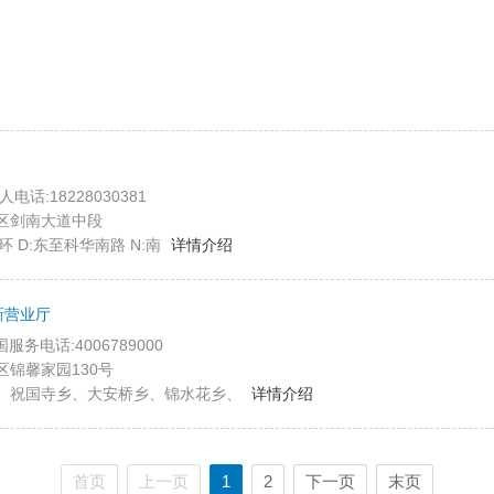
人电话:18228030381
区剑南大道中段
环 D:东至科华南路 N:南
详情介绍
新营业厅
全国服务电话:4006789000
锦馨家园130号
、祝国寺乡、大安桥乡、锦水花乡、
详情介绍
首页
上一页
1
2
下一页
末页