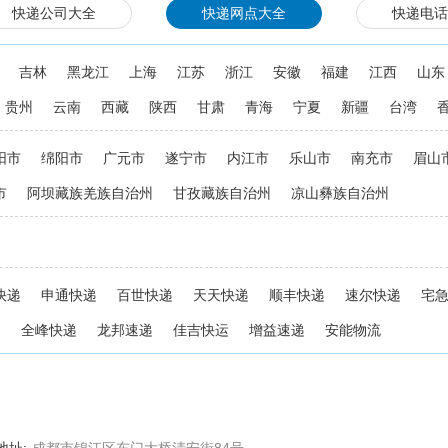
快递公司大全
快递网点大全
快递电话
吉林
黑龙江
上海
江苏
浙江
安徽
福建
江西
山东
贵州
云南
西藏
陕西
甘肃
青海
宁夏
新疆
台湾
阳市
绵阳市
广元市
遂宁市
内江市
乐山市
南充市
眉山
市
阿坝藏族羌族自治州
甘孜藏族自治州
凉山彝族自治州
快递
申通快递
百世快递
天天快递
顺丰快递
速尔快递
宅
递
全峰快递
龙邦速递
佳吉快运
增益速递
安能物流