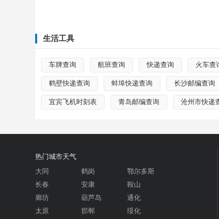
生活工具
车牌查询
航班查询
快递查询
火车查
鹤壁快递查询
蚌埠快递查询
长沙邮编查询
宜宾飞机时刻表
青岛邮编查询
沧州市快递
热门城市天气
大同
鹤岗
鄂尔多斯
长春
安康
鞍山
廊坊
葫芦岛
通化
太原
邯郸
绥化