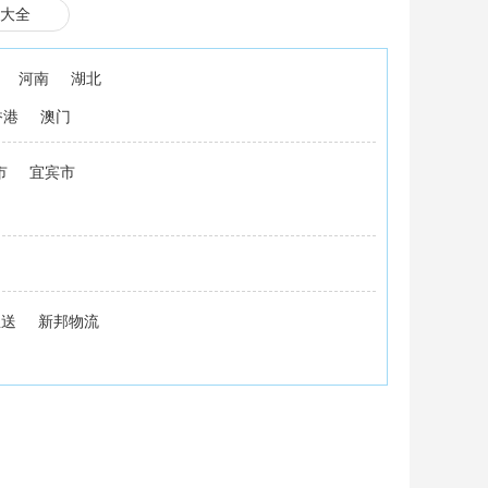
大全
河南
湖北
香港
澳门
市
宜宾市
急送
新邦物流