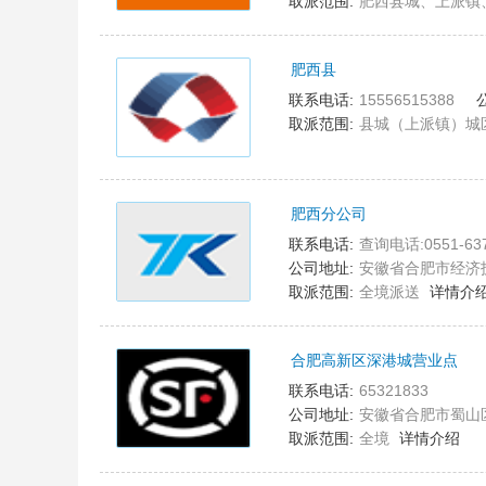
取派范围:
肥西县城、上派镇
肥西县
5
联系电话:
15556515388
取派范围:
县城（上派镇）城
肥西分公司
6
联系电话:
查询电话:0551-63
公司地址:
安徽省合肥市经济
取派范围:
全境派送
详情介
合肥高新区深港城营业点
7
联系电话:
65321833
公司地址:
安徽省合肥市蜀山区习
取派范围:
全境
详情介绍