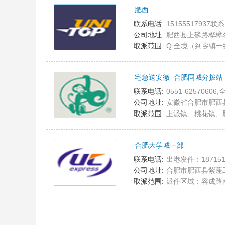
肥西
8
联系电话:
15155517937联系
公司地址:
肥西县上磷路桦樟
取派范围:
Q:全境（到乡镇一
宅急送安徽_合肥同城分拨站
9
联系电话:
0551-62570606
公司地址:
安徽省合肥市肥西县西
取派范围:
上派镇、桃花镇、
合肥大学城一部
10
联系电话:
出港发件：187151
公司地址:
合肥市肥西县紫蓬
取派范围:
派件区域：容成路