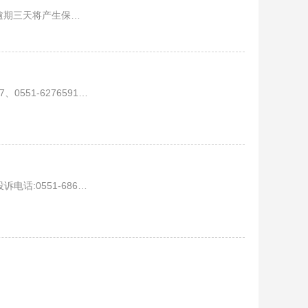
间8:30-17:30
17、0551-62765617
95513344高刘镇查询电话：18096609139;客服电话:1809660913