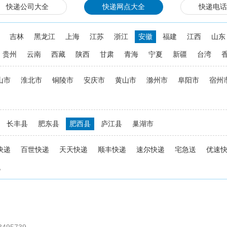
快递公司大全
快递网点大全
快递电话
吉林
黑龙江
上海
江苏
浙江
安徽
福建
江西
山东
贵州
云南
西藏
陕西
甘肃
青海
宁夏
新疆
台湾
山市
淮北市
铜陵市
安庆市
黄山市
滁州市
阜阳市
宿州
长丰县
肥东县
肥西县
庐江县
巢湖市
快递
百世快递
天天快递
顺丰快递
速尔快递
宅急送
优速
流