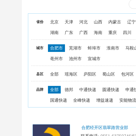
北京
天津
河北
山西
内蒙古
辽宁
省份
湖南
广东
广西
海南
重庆
四川
合肥市
芜湖市
蚌埠市
淮南市
马鞍
城市
亳州市
池州市
宣城市
全部
瑶海区
庐阳区
蜀山区
包河区
县区
全部
德邦
中通快递
圆通快递
申通
品牌
国通快递
全峰快递
增益速递
安能物
合肥经开区翡翠路营业部
1