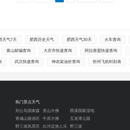
西天气7天
肥西历史天气
肥西天气30天
火车查询
黄山邮编查询
大庆市快递查询
阿拉善盟快递查询
询
武汉快递查询
神农架油价查询
忻州飞机时刻表
热门景点天气
刘公岛国家森
灵山大佛
西溪国家湿地
林公园
公园
青城山旅游区
中原大佛
五龙潭公园
野三坡风景区
白洋淀渔人乐
野三坡