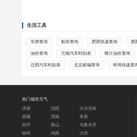
生活工具
车牌查询
航班查询
肥西快递查询
肥
油价查询
兰陵汽车时刻表
喀什油价查询
迁西汽车时刻表
北京邮编查询
蚌埠快递查
热门城市天气
济南
沈阳
大兴安岭
抚顺
渭南
阜新
四平
唐山
乌鲁木齐
锦州
鸡西
大庆