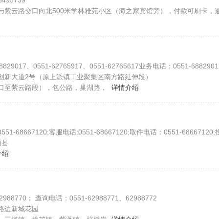
3495739
路交口向北500米学林雅苑小区（海之家宾馆旁），付款可刷卡，逾期三天将产生保管费，营业时
017、0551-62765917、0551-62765617业务电话：0551-68829017、0551-627659
创新大道2号（原上派镇工业聚集区南方路延伸段）
口至紫云路段），包公路，巢湖路，
详情介绍
话：0551-68667120;投诉电话:0551-68667120官亭镇查询电话：15357915186;客服电话:0551-62763602;取件电话：15357915186;投诉电话:15357915186小庙镇查询电话：13295513344;客服电话:13295513344;取件电话：13295513344;投诉电话:132
西县
介绍
988770； 查询电话：0551-62988771、62988772
路边新城花园