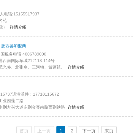
人电话:15155517937
名苑
级）
详情介绍
_肥西县加盟商
,全国服务电话:4006789000
南国际车城21#113-114号
肥光乡、北张乡、三河镇、紫蓬镇、
详情介绍
15737进港派件：17718115672
工业园蓬二路
南到方兴大道东到金寨南路西到铁路
详情介绍
首页
上一页
1
2
下一页
末页