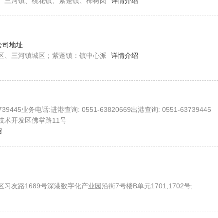
、三河镇、桃花镇、紫蓬镇、柿树岗
详情介绍
公司地址:
区、三河镇城区；紫蓬镇：镇中心派
详情介绍
739445业务电话:进港查询: 0551-63820669出港查询: 0551-63739445
技术开发区佛掌路11号
绍
友路1689号深港数字化产业园沿街7号楼B单元1701,1702号;