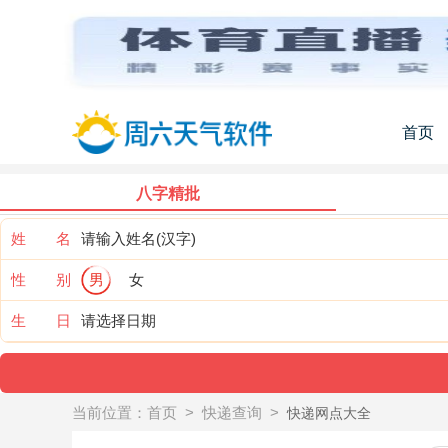
首页
八字精批
姓 名
性 别
男
女
生 日
当前位置：
首页
>
快递查询
>
快递网点大全