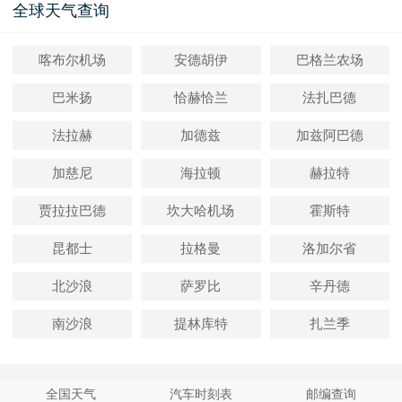
全球天气查询
喀布尔机场
安德胡伊
巴格兰农场
巴米扬
恰赫恰兰
法扎巴德
法拉赫
加德兹
加兹阿巴德
加慈尼
海拉顿
赫拉特
贾拉拉巴德
坎大哈机场
霍斯特
昆都士
拉格曼
洛加尔省
北沙浪
萨罗比
辛丹德
南沙浪
提林库特
扎兰季
全国天气
汽车时刻表
邮编查询