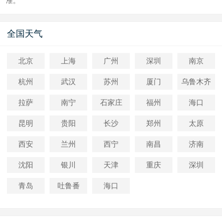
准。
全国天气
北京
上海
广州
深圳
南京
杭州
武汉
苏州
厦门
乌鲁木齐
拉萨
南宁
石家庄
福州
海口
昆明
贵阳
长沙
郑州
太原
西安
兰州
西宁
南昌
济南
沈阳
银川
天津
重庆
深圳
青岛
吐鲁番
海口