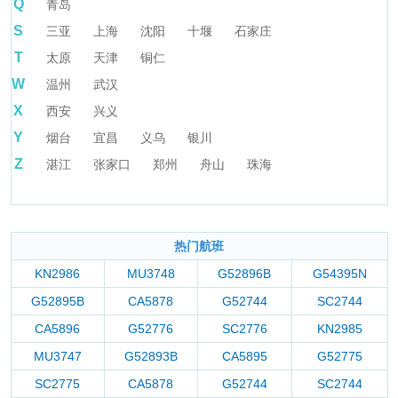
Q
青岛
S
三亚
上海
沈阳
十堰
石家庄
T
太原
天津
铜仁
W
温州
武汉
X
西安
兴义
Y
烟台
宜昌
义乌
银川
Z
湛江
张家口
郑州
舟山
珠海
热门航班
KN2986
MU3748
G52896B
G54395N
G52895B
CA5878
G52744
SC2744
CA5896
G52776
SC2776
KN2985
MU3747
G52893B
CA5895
G52775
SC2775
CA5878
G52744
SC2744