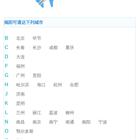
揭阳可通达下列城市
B
北京
毕节
C
长春
长沙
成都
重庆
D
大连
F
福州
G
广州
贵阳
H
哈尔滨
海口
杭州
合肥
J
济南
K
昆明
L
兰州
丽江
荔波
柳州
N
南昌
南京
南宁
南通
南阳
宁波
O
鄂尔多斯