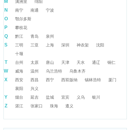
M
满洲里
绵阳
N
南宁
南通
宁波
O
鄂尔多斯
P
攀枝花
Q
黔江
青岛
泉州
S
三明
三亚
上海
深圳
神农架
沈阳
十堰
T
台州
太原
唐山
天津
天水
通辽
铜仁
W
威海
温州
乌兰浩特
乌鲁木齐
X
西安
西昌
西宁
西双版纳
锡林浩特
厦门
襄阳
兴义
Y
烟台
延吉
盐城
宜宾
义乌
银川
Z
湛江
张家口
珠海
遵义