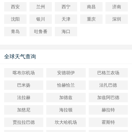
西安
兰州
西宁
南昌
济南
沈阳
银川
天津
重庆
深圳
青岛
吐鲁番
海口
全球天气查询
喀布尔机场
安德胡伊
巴格兰农场
巴米扬
恰赫恰兰
法扎巴德
法拉赫
加德兹
加兹阿巴德
加慈尼
海拉顿
赫拉特
贾拉拉巴德
坎大哈机场
霍斯特