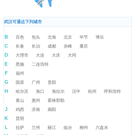
武汉可通达下列城市
B
百色
包头
北海
北京
毕节
博乐
C
长春
长治
成都
赤峰
重庆
D
大理市
大连
大庆
大同
E
恩施
二连浩特
F
福州
G
固原
广州
贵阳
H
哈尔滨
海口
海拉尔
汉中
杭州
呼和浩特
黄山
惠州
霍林郭勒
J
鸡西
济南
揭阳
K
昆明
L
拉萨
兰州
丽江
临汾
柳州
六盘水